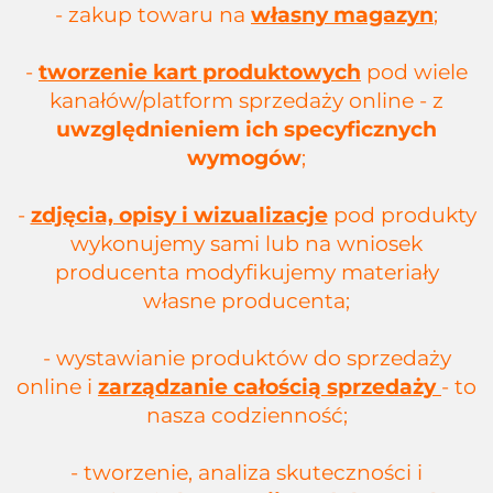
- zakup towaru na
własny magazyn
;
-
tworzenie kart produktowych
pod wiele
kanałów/platform sprzedaży online - z
uwzględnieniem ich specyficznych
wymogów
;
-
zdjęcia, opisy i wizualizacje
pod produkty
wykonujemy sami lub na wniosek
producenta modyfikujemy materiały
własne producenta;
- wystawianie produktów do sprzedaży
online i
zarządzanie całością sprzedaży
- to
nasza codzienność;
- tworzenie, analiza skuteczności i