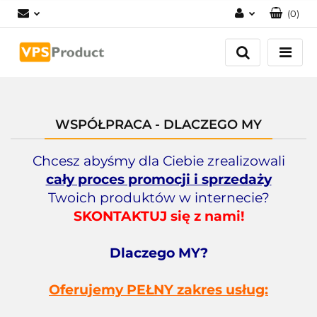
(
0
)
Zaloguj się
Zarejestruj się
Dodaj zgłoszenie
Zgody cookies
WSPÓŁPRACA - DLACZEGO MY
Chcesz abyśmy dla Ciebie zrealizowali
cały proces promocji i sprzedaży
Twoich produktów w internecie?
SKONTAKTUJ się z nami!
Dlaczego MY?
O
ferujemy PEŁNY zakres usług: