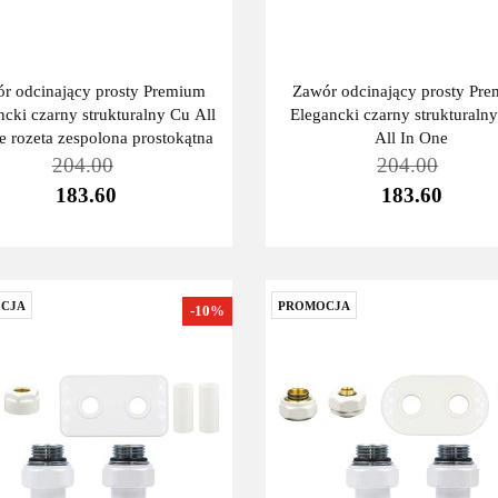
r odcinający prosty Premium
Zawór odcinający prosty Pr
ncki czarny strukturalny Cu All
Elegancki czarny strukturaln
e rozeta zespolona prostokątna
All In One
204.00
204.00
183.60
183.60
CJA
PROMOCJA
-10%