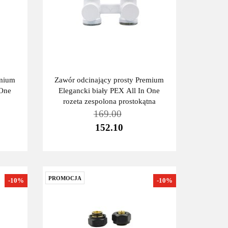
emium
Zawór odcinający prosty Premium
 One
Elegancki biały PEX All In One
rozeta zespolona prostokątna
169.00
152.10
PROMOCJA
-10%
-10%