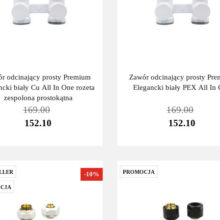
r odcinający prosty Premium
Zawór odcinający prosty Pr
ncki biały Cu All In One rozeta
Elegancki biały PEX All In
zespolona prostokątna
169.00
169.00
152.10
152.10
LLER
PROMOCJA
-10%
CJA