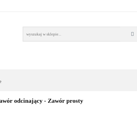
AWORY
GRZAŁKI
AKCESORIA
FILTRY CH
POMPY CIEPŁA
WSPÓŁPRACA
KONTAKT
SORIA
FILTRY CHEMIA
POMPY
DOM OGRÓD
PO
e
awór odcinający - Zawór prosty