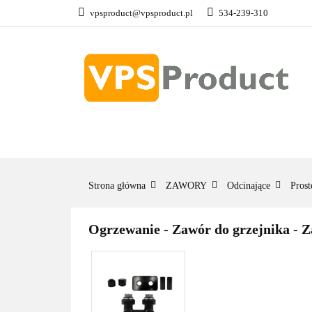
vpsproduct@vpsproduct.pl
534-239-310
GRZEJNIKI
Z
DOM OGRÓD
GRZEJNIKI
ZAWORY
GRZAŁKI
AKCE
Strona główna
ZAWORY
Odcinające
Prost
Ogrzewanie - Zawór do grzejnika - Z