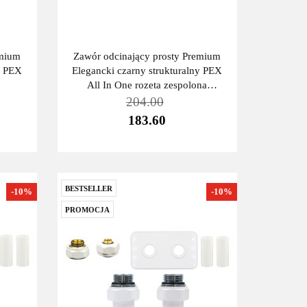
emium
Zawór odcinający prosty Premium
y PEX
Elegancki czarny strukturalny PEX
All In One rozeta zespolona
prostokątna
204.00
183.60
BESTSELLER
-10%
-10%
PROMOCJA