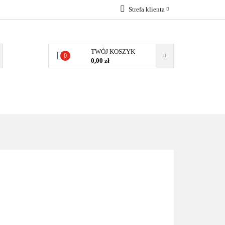
Strefa klienta
EMIA
POMPY
Zaloguj się
Zarejestruj się
TWÓJ KOSZYK
0
0,00 zł
Dodaj zgłoszenie
Zgody cookies
MPY CIEPŁA
WSPÓŁPRACA
KONTAKT