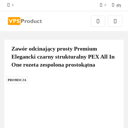
(
0
)
Zaloguj się
Zarejestruj się
Dodaj zgłoszenie
Zgody cookies
Zawór odcinający prosty Premium
Elegancki czarny strukturalny PEX All In
One rozeta zespolona prostokątna
PROMOCJA