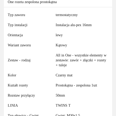
One rozeta zespolona prostokątna
Typ zaworu
termostatyczny
Typ instalacji
Instalacja alu-pex 16mm
Orientacja
lewy
Wariant zaworu
Kątowy
All in One - wszystkie elementy w
Zestaw - rodzaj
zestawie: zawór + złączki + rozety
+ tuleje
Kolor
Czarny mat
Kształt rozety
Prostokątna - zespolona 1szt
Rozstaw przyłączy
50mm
LINIA
TWINS T
Typ głowicy - Gwint
Gwint: M30x1,5