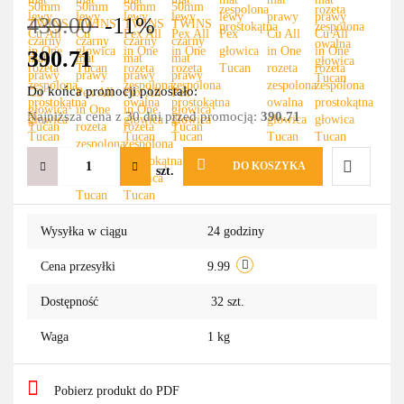
439.00
-11%
390.71
Do końca promocji pozostało:
Najniższa cena z 30 dni przed promocją:
390.71
DO KOSZYKA
szt.
Do
Wysyłka w ciągu
24 godziny
przechowa
Cena przesyłki
9.99
Dostępność
32
szt.
Waga
1 kg
Pobierz produkt do PDF