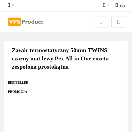
(
0
)
Zaloguj się
Zarejestruj się
Dodaj zgłoszenie
Zgody cookies
Zawór termostatyczny 50mm TWINS
czarny mat lewy Pex All in One rozeta
zespolona prostokątna
BESTSELLER
PROMOCJA