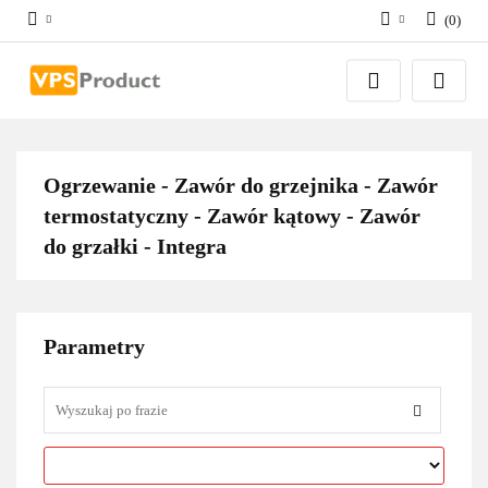
(
0
)
Zaloguj się
Zarejestruj się
Dodaj zgłoszenie
Zgody cookies
Ogrzewanie - Zawór do grzejnika - Zawór
termostatyczny - Zawór kątowy - Zawór
do grzałki - Integra
Parametry