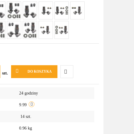
DO KOSZYKA
szt.
Do
24 godziny
przechowalni
9.99
14
szt.
0.96 kg