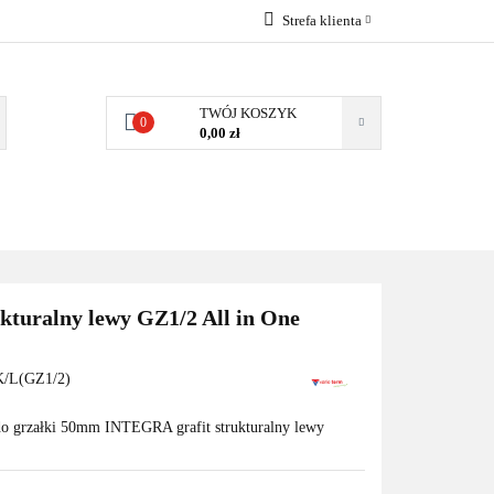
Strefa klienta
EMIA
POMPY
Zaloguj się
Zarejestruj się
TWÓJ KOSZYK
0
0,00 zł
Dodaj zgłoszenie
Zgody cookies
MPY CIEPŁA
WSPÓŁPRACA
KONTAKT
kturalny lewy GZ1/2 All in One
/L(GZ1/2)
do grzałki 50mm INTEGRA grafit strukturalny lewy