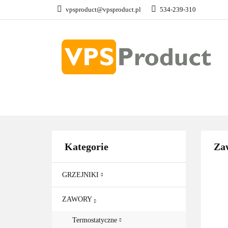
vpsproduct@vpsproduct.pl
534-239-310
GRZEJNIKI
Z
DOM OGRÓD
GRZEJNIKI
ZAWORY
GRZAŁKI
AKCE
Kategorie
Zaw
GRZEJNIKI
ZAWORY
Termostatyczne