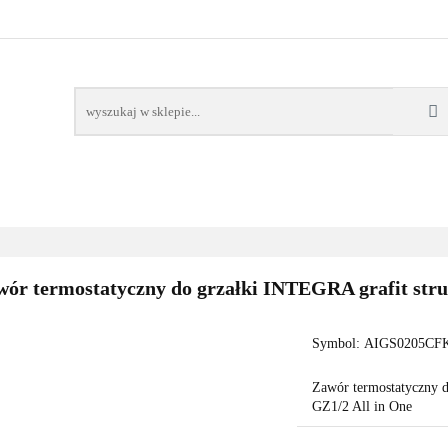
AWORY
GRZAŁKI
AKCESORIA
FILTRY CH
POMPY CIEPŁA
WSPÓŁPRACA
KONTAKT
SORIA
FILTRY CHEMIA
POMPY
DOM OGRÓD
PO
ór termostatyczny do grzałki INTEGRA grafit stru
Symbol:
AIGS0205CFK
Zawór termostatyczny 
GZ1/2 All in One