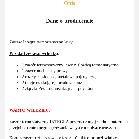
Opis
Dane o producencie
Zestaw Integra termostatyczny lewy.
W skład zestawu wchodzą
:
1 zawór termostatyczny lewy z głowicą termostatyczną,
1 zawór odcinający prawy,
2 rozety maskujące, metalowe pojedyncze,
2 tuleje maskujące, metalowe oraz
2 złączki Pex - do instalacji alu-pex 16mm
WARTO WIEDZIEĆ:
Zawór termostatyczny INTEGRA przeznaczony jest do montażu na
grzejniku centralnego ogrzewania w
systemie dwururowym
.
Korpus zaworu zintegrowany jest z trójnikiem
umożliwiając