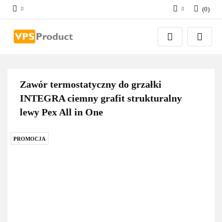
(
0
)
Zaloguj się
Zarejestruj się
Dodaj zgłoszenie
Zgody cookies
Zawór termostatyczny do grzałki
INTEGRA ciemny grafit strukturalny
lewy Pex All in One
PROMOCJA