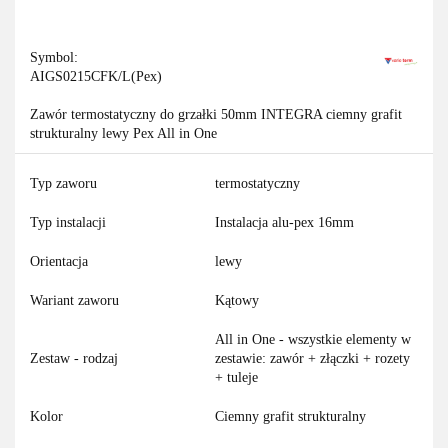
Symbol:
AIGS0215CFK/L(Pex)
Zawór termostatyczny do grzałki 50mm INTEGRA ciemny grafit
strukturalny lewy Pex All in One
Typ zaworu
termostatyczny
Typ instalacji
Instalacja alu-pex 16mm
Orientacja
lewy
Wariant zaworu
Kątowy
All in One - wszystkie elementy w
Zestaw - rodzaj
zestawie: zawór + złączki + rozety
+ tuleje
Kolor
Ciemny grafit strukturalny