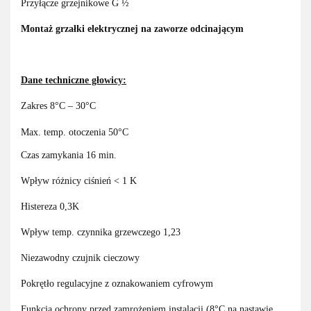
Przyłącze grzejnikowe G ½
Montaż grzałki elektrycznej na zaworze odcinającym
Dane techniczne głowicy:
Zakres 8°C – 30°C
Max. temp. otoczenia 50°C
Czas zamykania 16 min.
Wpływ różnicy ciśnień < 1 K
Histereza 0,3K
Wpływ temp. czynnika grzewczego 1,23
Niezawodny czujnik cieczowy
Pokrętło regulacyjne z oznakowaniem cyfrowym
Funkcja ochrony przed zamrożeniem instalacji (8°C na nastawie