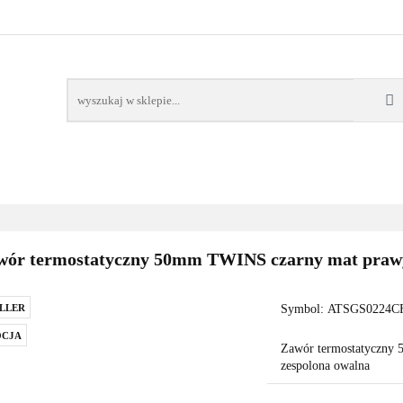
AWORY
GRZAŁKI
AKCESORIA
FILTRY CH
POMPY CIEPŁA
WSPÓŁPRACA
KONTAKT
SORIA
FILTRY CHEMIA
POMPY
DOM OGRÓD
PO
wór termostatyczny 50mm TWINS czarny mat prawy
LLER
Symbol:
ATSGS0224CF
CJA
Zawór termostatyczny 
zespolona owalna