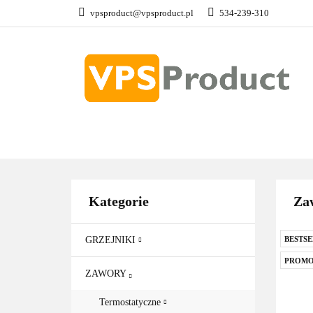
vpsproduct@vpsproduct.pl
534-239-310
GRZEJNIKI
Z
DOM OGRÓD
GRZEJNIKI
ZAWORY
GRZAŁKI
AKCE
Kategorie
Za
GRZEJNIKI
BESTSE
PROMO
ZAWORY
Termostatyczne