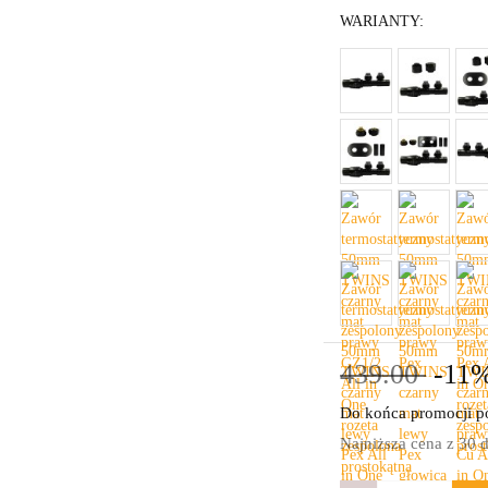
WARIANTY:
439.00
-11
Do końca promocji po
Najniższa cena z 30 