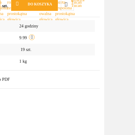
DO KOSZYKA
szt.
Do
24 godziny
przechowalni
9.99
19
szt.
1 kg
do PDF