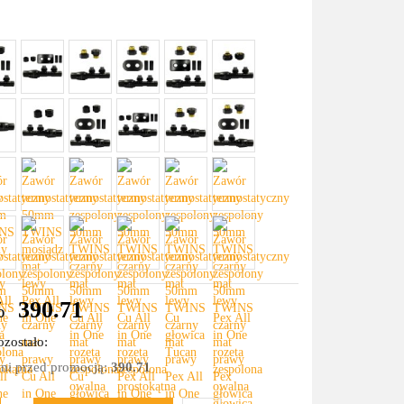
%
390.71
zostało:
dni przed promocją:
390.71