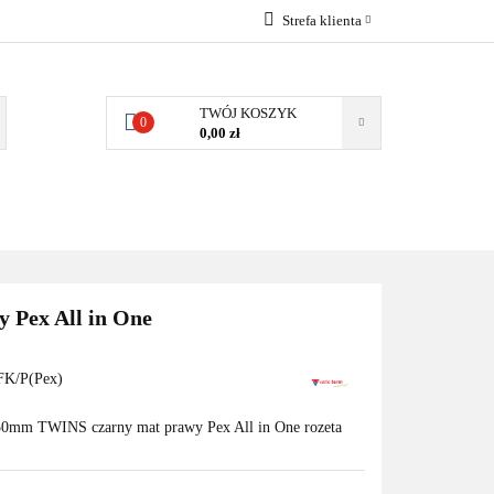
Strefa klienta
EMIA
POMPY
Zaloguj się
Zarejestruj się
TWÓJ KOSZYK
0
0,00 zł
Dodaj zgłoszenie
Zgody cookies
MPY CIEPŁA
WSPÓŁPRACA
KONTAKT
 Pex All in One
K/P(Pex)
50mm TWINS czarny mat prawy Pex All in One rozeta