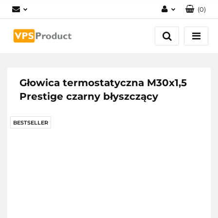
(
0
)
Zaloguj się
Zarejestruj się
Dodaj zgłoszenie
Zgody cookies
Głowica termostatyczna M30x1,5
Prestige czarny błyszczący
BESTSELLER