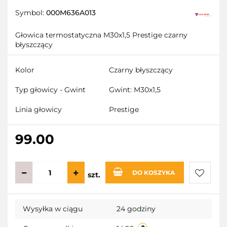
Symbol:
000M636A013
Głowica termostatyczna M30x1,5 Prestige czarny
błyszczący
Kolor
Czarny błyszczący
Typ głowicy - Gwint
Gwint: M30x1,5
Linia głowicy
Prestige
99.00
DO KOSZYKA
szt.
Do
Wysyłka w ciągu
24 godziny
przecho