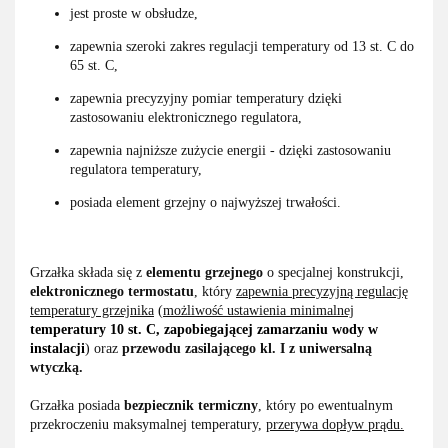
jest proste w obsłudze,
zapewnia szeroki zakres regulacji temperatury od 13 st. C do
65 st. C,
zapewnia precyzyjny pomiar temperatury dzięki
zastosowaniu elektronicznego regulatora,
zapewnia najniższe zużycie energii - dzięki zastosowaniu
regulatora temperatury,
posiada element grzejny o najwyższej trwałości.
Grzałka składa się z
elementu grzejnego
o specjalnej konstrukcji,
elektronicznego termostatu
, który
zapewnia precyzyjną regulację
temperatury grzejnika
(
możliwość ustawienia minimalnej
temperatury 10 st. C, zapobiegającej zamarzaniu wody w
instalacji
) oraz
przewodu zasilającego kl. I z uniwersalną
wtyczką.
Grzałka posiada
bezpiecznik termiczny
, który po ewentualnym
przekroczeniu maksymalnej temperatury,
przerywa dopływ prądu.