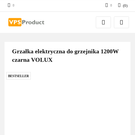
(
0
)
Zaloguj się
Zarejestruj się
Dodaj zgłoszenie
Zgody cookies
Grzałka elektryczna do grzejnika 1200W
czarna VOLUX
BESTSELLER