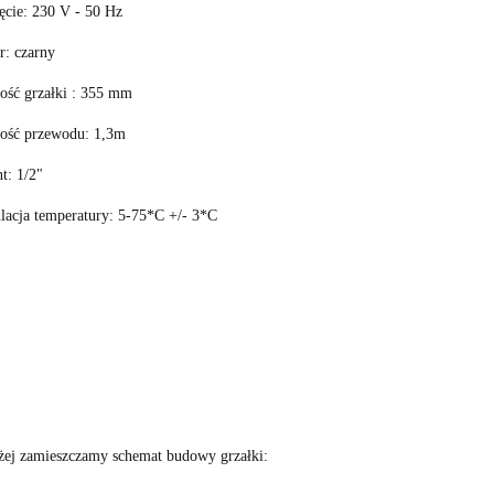
ęcie: 230 V - 50 Hz
r: czarny
ość grzałki : 355 mm
ość przewodu: 1,3m
t: 1/2"
lacja temperatury: 5-75*C +/- 3*C
żej zamieszczamy schemat budowy grzałki: