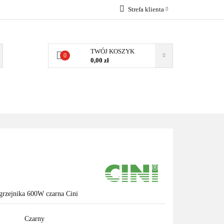
Strefa klienta
EMIA
POMPY
Zaloguj się
Zarejestruj się
TWÓJ KOSZYK
0
0,00 zł
Dodaj zgłoszenie
Zgody cookies
MPY CIEPŁA
WSPÓŁPRACA
KONTAKT
 grzejnika 600W czarna Cini
Czarny