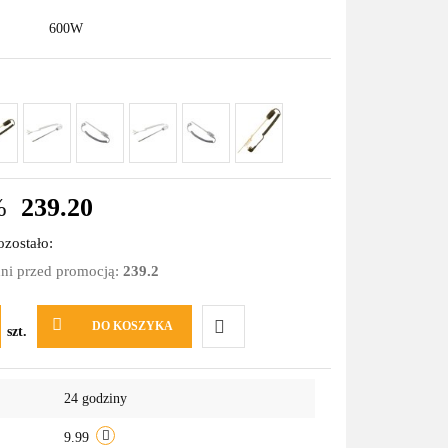
600W
%
239.20
zostało:
dni przed promocją:
239.2
DO KOSZYKA
szt.
Do
24 godziny
przechowalni
9.99