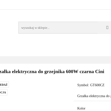
AWORY
GRZAŁKI
AKCESORIA
FILTRY CH
POMPY CIEPŁA
WSPÓŁPRACA
KONTAKT
SORIA
FILTRY CHEMIA
POMPY
DOM OGRÓD
PO
ałka elektryczna do grzejnika 600W czarna Cini
EDAŻ
Symbol:
GT600CZ
CJA
Grzałka elektryczna do
Kolor