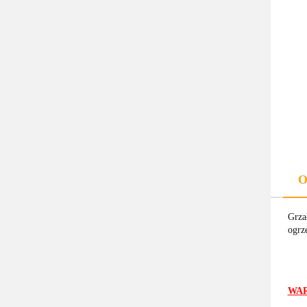
O
Grza
ogrz
WAR