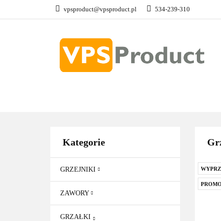
vpsproduct@vpsproduct.pl
534-239-310
GRZEJNIKI
Z
DOM OGRÓD
GRZEJNIKI
ZAWORY
GRZAŁKI
AKCE
Kategorie
Grz
GRZEJNIKI
WYPRZ
PROMO
ZAWORY
GRZAŁKI