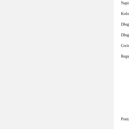
Napi
Kolo
Dług
Dług
Gwin
Regu
Poni