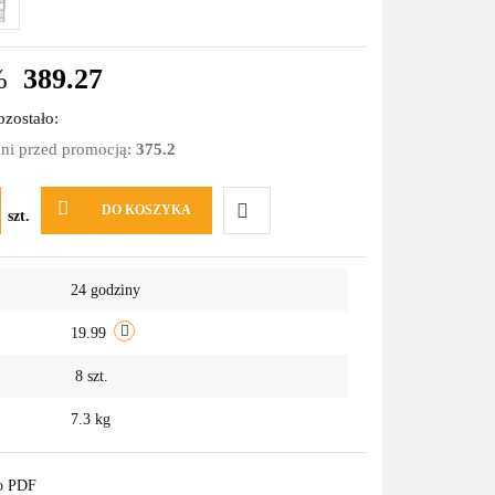
%
389.27
zostało:
dni przed promocją:
375.2
DO KOSZYKA
szt.
Do
24 godziny
przechowalni
19.99
8
szt.
7.3 kg
do PDF