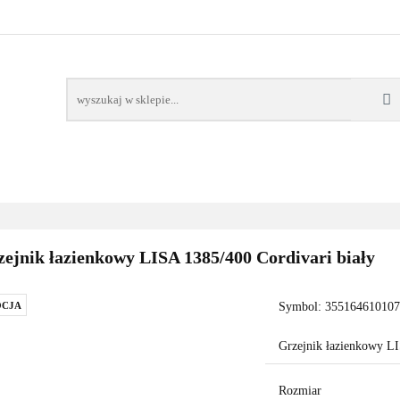
AWORY
GRZAŁKI
AKCESORIA
FILTRY CH
POMPY CIEPŁA
WSPÓŁPRACA
KONTAKT
SORIA
FILTRY CHEMIA
POMPY
DOM OGRÓD
PO
ejnik łazienkowy LISA 1385/400 Cordivari biały
CJA
Symbol:
35516461010
Grzejnik łazienkowy LI
Rozmiar