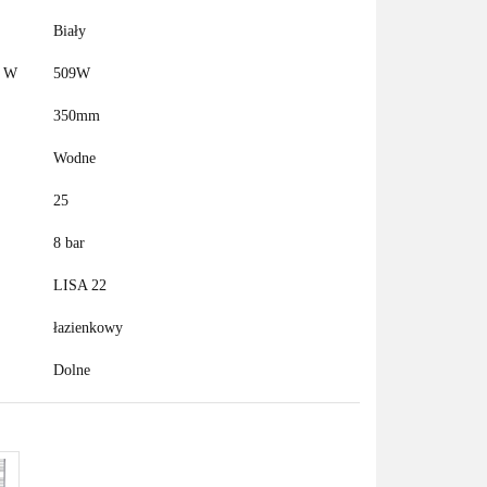
Biały
C W
509W
350mm
Wodne
25
8 bar
LISA 22
łazienkowy
Dolne