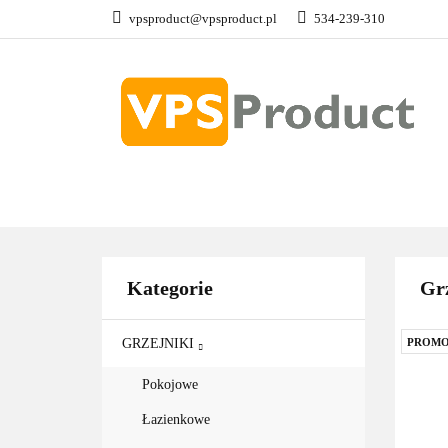
vpsproduct@vpsproduct.pl
534-239-310
GRZEJNIKI
Z
DOM OGRÓD
GRZEJNIKI
ZAWORY
GRZAŁKI
AKCE
Kategorie
Grz
GRZEJNIKI
PROMO
Pokojowe
Łazienkowe