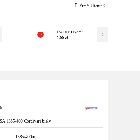
Strefa klienta
EMIA
POMPY
Zaloguj się
Zarejestruj się
TWÓJ KOSZYK
0
0,00 zł
Dodaj zgłoszenie
Zgody cookies
MPY CIEPŁA
WSPÓŁPRACA
KONTAKT
79
SA 1385/400 Cordivari biały
1385/400mm