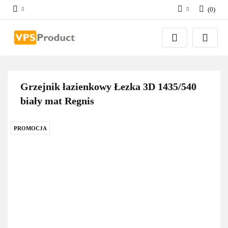
(
0
)
Zaloguj się
Zarejestruj się
Dodaj zgłoszenie
Zgody cookies
Grzejnik łazienkowy Łezka 3D 1435/540
biały mat Regnis
PROMOCJA