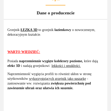
Dane o producencie
Grzejnik
ŁEZKA 3D
to grzejnik
łazienkowy
o nowoczesnym,
dekoracyjnym kształcie.
WARTO WIEDZIEĆ:
Posiada
naprzemiennie wygięte kolektory poziome,
które dają
efekt 3D
i nadają grzejnikowi
lekkości i smukłości.
Naprzemienność wygięcia profili to również ukłon w stronę
użytkowników
wykorzystujących grzejnik jako suszarkę
-
zastosowanie ww. rozwiązania
zwiększa powierzchnię pod
zawieszenie ubrań oraz ułatwia ich suszenie.