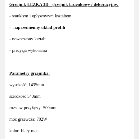
Grzejnik
ŁEZKA
3D
- grzejnik łazienkowy / dekoracyjny:
- smukłym i opływowym kształtem
-
naprzemienny układ profili
- nowoczesny kształt
- precyzja wykonania
Parametry grzejnika:
wysokość: 1435mm
szerokość 540mm
rozstaw przyłączy: 500mm
moc grzewcza: 702W
kolor: biały mat