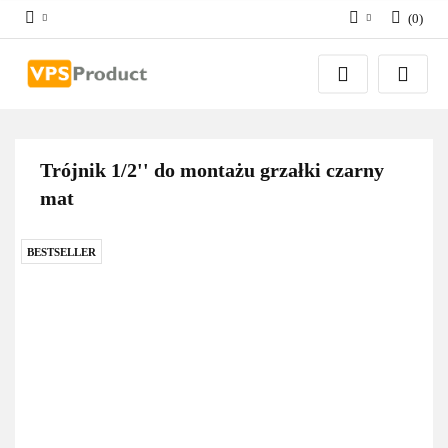
(
0
)
Zaloguj się
Zarejestruj się
Dodaj zgłoszenie
Zgody cookies
Trójnik 1/2'' do montażu grzałki czarny
mat
BESTSELLER