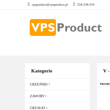
vpsproduct@vpsproduct.pl
534-239-310
GRZEJNIKI
Z
DOM OGRÓD
GRZEJNIKI
ZAWORY
GRZAŁKI
AKCE
Kategorie
V -
GRZEJNIKI
PROMO
ZAWORY
GRZAŁKI