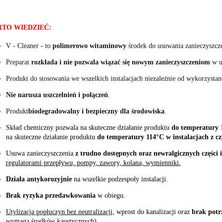
TO WIEDZIEĆ:
V - Cleaner - to
polimerowo witaminowy
środek do usuwania zanieczyszcze
Preparat
rozkłada i nie pozwala wiązać się nowym zanieczyszczeniom
w u
Produkt do stosowania we wszelkich instalacjach niezależnie od wykorzystan
Nie narusza uszczelnień i połączeń
.
Produkt
biodegradowalny i bezpieczny dla środowiska
.
Skład chemiczny pozwala na skuteczne działanie produktu
do temperatury 
na skuteczne działanie produktu
do temperatury 114°C w instalacjach z c
Usuwa zanieczyszczenia
z trudno dostępnych oraz newralgicznych części i
regulatorami przepływu, pompy, zawory, kolana, wymienniki.
Działa antykorozyjnie
na wszelkie podzespoły instalacji
.
Brak ryzyka przedawkowania
w obiegu.
Utylizacja popłuczyn bez neutralizacji,
wprost do kanalizacji oraz
brak potrz
wymaga środków kaustycznych).