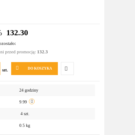
%
132.30
zostało:
dni przed promocją:
132.3
DO KOSZYKA
szt.
Do
24 godziny
przechowalni
9.99
4
szt.
0.5 kg