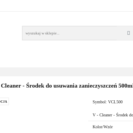
AWORY
GRZAŁKI
AKCESORIA
FILTRY CH
POMPY CIEPŁA
WSPÓŁPRACA
KONTAKT
SORIA
FILTRY CHEMIA
POMPY
DOM OGRÓD
PO
 Cleaner - Środek do usuwania zanieczyszczeń 500m
CJA
Symbol:
VCL500
V - Cleaner - Środek d
Kolor/Wzór