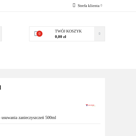
Strefa klienta
EMIA
POMPY
Zaloguj się
Zarejestruj się
TWÓJ KOSZYK
0
0,00 zł
Dodaj zgłoszenie
Zgody cookies
MPY CIEPŁA
WSPÓŁPRACA
KONTAKT
l
o usuwania zanieczyszczeń 500ml