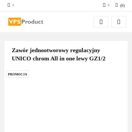
(
0
)
Zaloguj się
Zarejestruj się
Dodaj zgłoszenie
Zgody cookies
Zawór jednootworowy regulacyjny
UNICO chrom All in one lewy GZ1/2
PROMOCJA