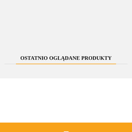
Zawór
Zawór
Zawór
Zawór
jednootworowy
jednootworowy
jednootworowy
jednootworowy
regulacyjny
regulacyjny
regulacyjny
regulacyjny
UNICO chrom
309.00
UNICO chrom
309.00
UNICO chrom
309.00
UNICO chrom
309.00
All in one lewy
All in one lewy
All in one lewy
All in one lewy
278.10
278.10
278.10
278.10
Cu
Cu rozeta
GZ1/2 rozeta
Pex
zespolona
zespolona
prostokątna
prostokątna
OSTATNIO OGLĄDANE PRODUKTY