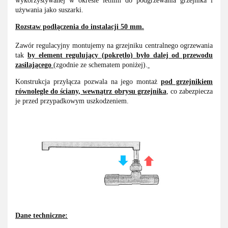
wykorzystywanej w okresie letnim do podgrzewania grzejnika i
używania jako suszarki.
Rozstaw podłączenia do instalacji 50 mm.
Zawór regulacyjny montujemy na grzejniku centralnego ogrzewania
tak
by element regulujący (pokrętło) było dalej od przewodu
zasilającego
(zgodnie ze schematem poniżej).
Konstrukcja przyłącza pozwala na jego montaż
pod grzejnikiem
równolegle do ściany, wewnątrz obrysu grzejnika
, co zabezpiecza
je przed przypadkowym uszkodzeniem.
Dane techniczne: