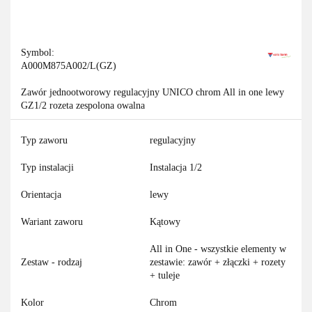
Symbol:
A000M875A002/L(GZ)
Zawór jednootworowy regulacyjny UNICO chrom All in one lewy
GZ1/2 rozeta zespolona owalna
Typ zaworu
regulacyjny
Typ instalacji
Instalacja 1/2
Orientacja
lewy
Wariant zaworu
Kątowy
All in One - wszystkie elementy w
Zestaw - rodzaj
zestawie: zawór + złączki + rozety
+ tuleje
Kolor
Chrom