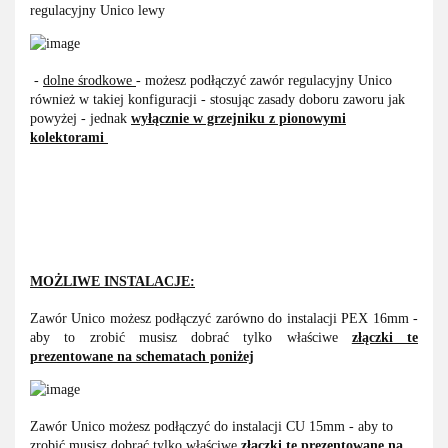
regulacyjny Unico lewy
-
dolne środkowe
- możesz podłączyć zawór regulacyjny Unico
również w takiej konfiguracji - stosując zasady doboru zaworu jak
powyżej - jednak
wyłącznie w grzejniku
z pionowymi
kolektorami
MOŻLIWE INSTALACJE:
Zawór Unico możesz podłączyć zarówno do instalacji PEX 16mm -
aby to zrobić musisz dobrać tylko właściwe
złączki te
prezentowane na schematach poniżej
Zawór Unico możesz podłączyć do instalacji CU 15mm - aby to
zrobić musisz dobrać tylko właściwe
złączki te prezentowane na