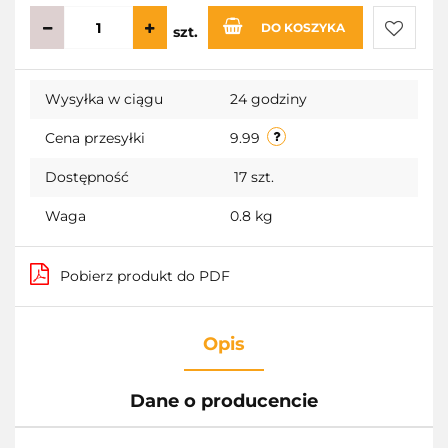
DO KOSZYKA
szt.
Do
Wysyłka w ciągu
24 godziny
przecho
Cena przesyłki
9.99
Dostępność
17
szt.
Waga
0.8 kg
Pobierz produkt do PDF
Opis
Dane o producencie