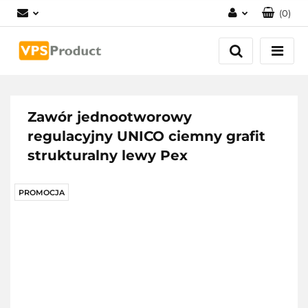
(
0
)
Zaloguj się
Zarejestruj się
Dodaj zgłoszenie
Zgody cookies
Zawór jednootworowy
regulacyjny UNICO ciemny grafit
strukturalny lewy Pex
PROMOCJA