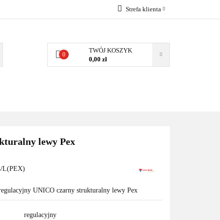
Strefa klienta
EMIA
POMPY
Zaloguj się
Zarejestruj się
TWÓJ KOSZYK
0
0,00 zł
Dodaj zgłoszenie
Zgody cookies
MPY CIEPŁA
WSPÓŁPRACA
KONTAKT
kturalny lewy Pex
/L(PEX)
egulacyjny UNICO czarny strukturalny lewy Pex
regulacyjny