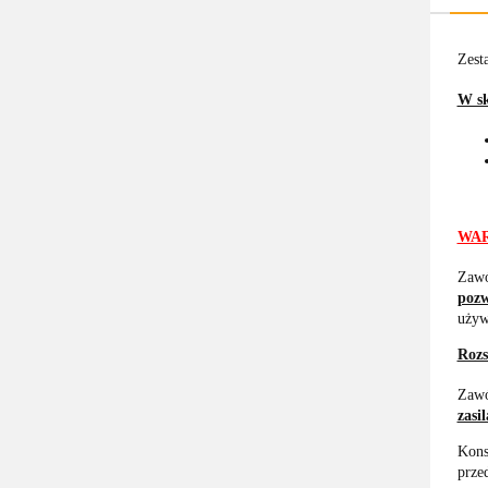
Zest
W sk
WAR
Zawó
pozw
używ
Rozs
Zawó
zasi
Kons
prze