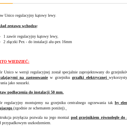
aw Unico regulacyjny kątowy lewy.
ład zestawu wchodzą
:
1 zawór regulacyjny kątowy lewy,
2 złączki Pex - do instalacji alu-pex 16mm
TO WIEDZIEĆ:
r Unico w wersji regulacyjnej został specjalnie zaprojektowany do grzejni
alającymi na zastosowanie
w grzejniku
grzałki elektrycznej
wykorzyst
ania jako suszarki.
taw podłączenia do instalacji 50 mm.
r regulacyjny montujemy na grzejniku centralnego ogrzewania tak
by ele
lającego
(zgodnie ze schematem poniżej).
trukcja przyłącza pozwala na jego montaż
pod grzejnikiem równolegle do 
d przypadkowym uszkodzeniem.