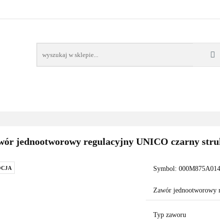
AWORY
GRZAŁKI
AKCESORIA
FILTRY CH
POMPY CIEPŁA
WSPÓŁPRACA
KONTAKT
SORIA
FILTRY CHEMIA
POMPY
DOM OGRÓD
PO
wór jednootworowy regulacyjny UNICO czarny stru
CJA
Symbol:
000M875A014
Zawór jednootworowy r
Typ zaworu