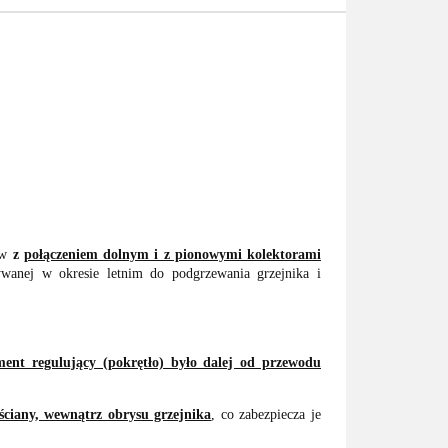
ków
z
połączeniem dolnym i z pionowymi kolektorami
ywanej w okresie letnim do podgrzewania grzejnika i
ment regulujący (pokrętło) było dalej od przewodu
ściany, wewnątrz obrysu grzejnika
, co zabezpiecza je