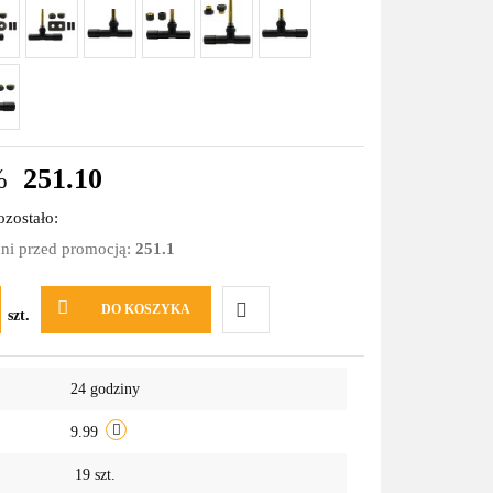
%
251.10
zostało:
dni przed promocją:
251.1
DO KOSZYKA
szt.
Do
24 godziny
przechowalni
9.99
19
szt.