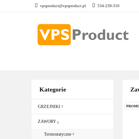
vpsproduct@vpsproduct.pl
534-239-310
GRZEJNIKI
Z
DOM OGRÓD
GRZEJNIKI
ZAWORY
GRZAŁKI
AKCE
Kategorie
Za
GRZEJNIKI
PROMO
ZAWORY
Termostatyczne