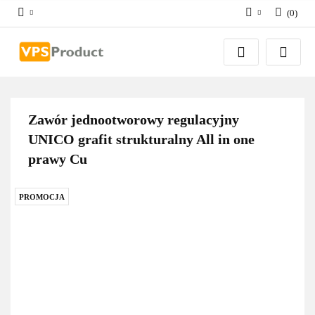
(
0
)
Zaloguj się
Zarejestruj się
Dodaj zgłoszenie
Zgody cookies
Zawór jednootworowy regulacyjny
UNICO grafit strukturalny All in one
prawy Cu
PROMOCJA