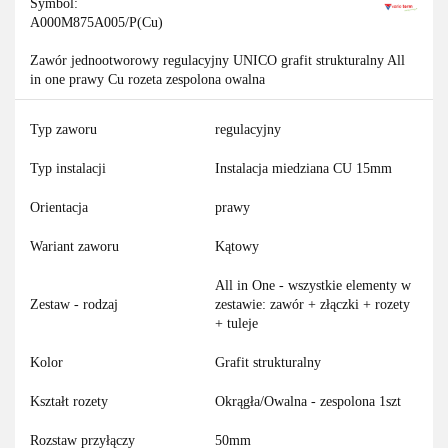
Symbol:
A000M875A005/P(Cu)
Zawór jednootworowy regulacyjny UNICO grafit strukturalny All
in one prawy Cu rozeta zespolona owalna
Typ zaworu
regulacyjny
Typ instalacji
Instalacja miedziana CU 15mm
Orientacja
prawy
Wariant zaworu
Kątowy
All in One - wszystkie elementy w
Zestaw - rodzaj
zestawie: zawór + złączki + rozety
+ tuleje
Kolor
Grafit strukturalny
Kształt rozety
Okrągła/Owalna - zespolona 1szt
Rozstaw przyłączy
50mm