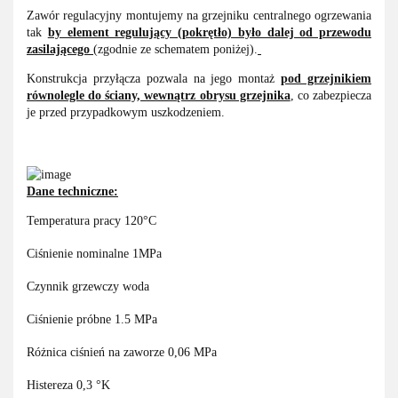
Zawór regulacyjny montujemy na grzejniku centralnego ogrzewania
tak
by element regulujący (pokrętło) było dalej od przewodu
zasilającego
(zgodnie ze schematem poniżej).
Konstrukcja przyłącza pozwala na jego montaż
pod grzejnikiem
równolegle do ściany, wewnątrz obrysu grzejnika
, co zabezpiecza
je przed przypadkowym uszkodzeniem.
Dane techniczne:
Temperatura pracy 120°C
Ciśnienie nominalne 1MPa
Czynnik grzewczy woda
Ciśnienie próbne 1.5 MPa
Różnica ciśnień na zaworze 0,06 MPa
Histereza 0,3 °K