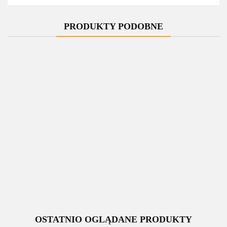
PRODUKTY PODOBNE
-10%
-10%
-10%
-10%
Zawór
Zawór
Zawór
Zawór
jednootworowy
jednootworowy
jednootworowy
jednootworowy
regulacyjny
regulacyjny
regulacyjny
regulacyjny
UNICO grafit
339.00
UNICO grafit
339.00
UNICO grafit
339.00
UNICO grafit
339.00
strukturalny All
strukturalny All
strukturalny All
strukturalny All
305.10
305.10
305.10
305.10
in one lewy Cu
in one lewy Cu
in one lewy
in one lewy
rozeta
GZ1/2
GZ1/2 rozeta
zespolona
zespolona
prostokątna
prostokątna
OSTATNIO OGLĄDANE PRODUKTY