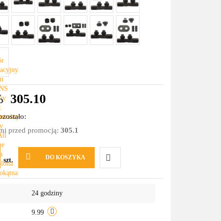
%
305.10
zostało:
dni przed promocją:
305.1
DO KOSZYKA
szt.
Do
24 godziny
przechowalni
9.99