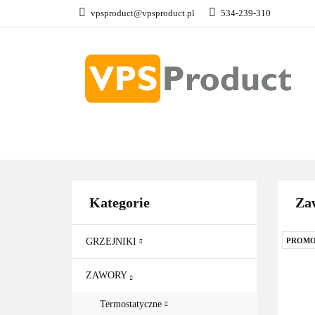
vpsproduct@vpsproduct.pl
534-239-310
GRZEJNIKI
Z
DOM OGRÓD
GRZEJNIKI
ZAWORY
GRZAŁKI
AKCE
Kategorie
Zaw
GRZEJNIKI
PROMO
ZAWORY
Termostatyczne