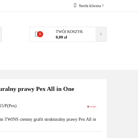
Strefa klienta
EMIA
POMPY
Zaloguj się
Zarejestruj się
TWÓJ KOSZYK
0
0,00 zł
Dodaj zgłoszenie
Zgody cookies
MPY CIEPŁA
WSPÓŁPRACA
KONTAKT
ralny prawy Pex All in One
5/P(Pex)
m TWINS ciemny grafit strukturalny prawy Pex All in