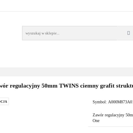
AWORY
GRZAŁKI
AKCESORIA
FILTRY CH
POMPY CIEPŁA
WSPÓŁPRACA
KONTAKT
SORIA
FILTRY CHEMIA
POMPY
DOM OGRÓD
PO
ór regulacyjny 50mm TWINS ciemny grafit struktu
CJA
Symbol:
A000M873A01
Zawór regulacyjny 50m
One