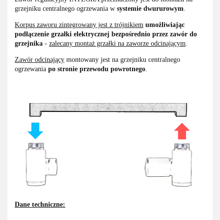
grzejniku centralnego ogrzewania w
systemie dwururowym
.
Korpus zaworu zintegrowany jest z trójnikiem
umożliwiając
podłączenie grzałki elektrycznej bezpośrednio przez zawór do
grzejnika
-
zalecany montaż grzałki na zaworze odcinającym
.
Zawór odcinający
montowany jest na grzejniku centralnego
ogrzewania
po stronie przewodu powrotnego
.
Dane techniczne: