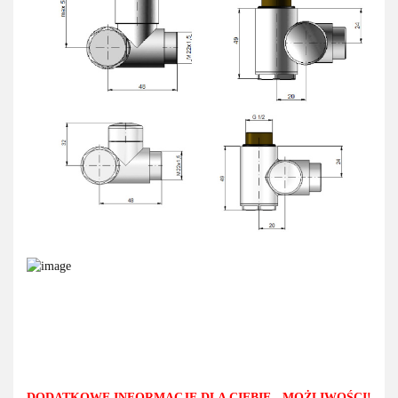
DODATKOWE INFORMACJE DLA CIEBIE - MOŻLIWOŚCI!