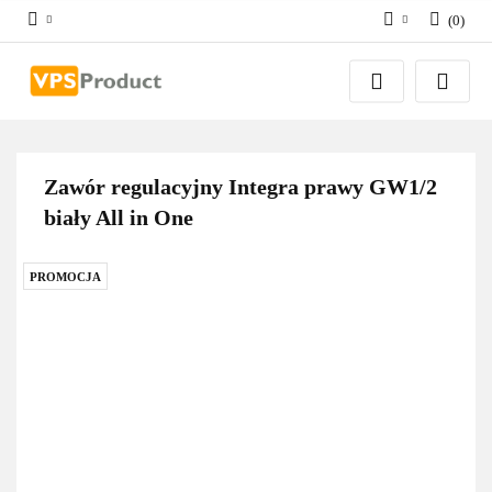
(
0
)
Zaloguj się
Zarejestruj się
Dodaj zgłoszenie
Zgody cookies
Zawór regulacyjny Integra prawy GW1/2
biały All in One
PROMOCJA