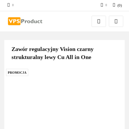
(
0
)
Zaloguj się
Zarejestruj się
Dodaj zgłoszenie
Zgody cookies
Zawór regulacyjny Vision czarny
strukturalny lewy Cu All in One
PROMOCJA