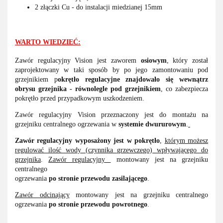
2 złączki Cu - do instalacji miedzianej 15mm
WARTO WIEDZIEĆ:
Zawór regulacyjny Vision jest zaworem
osiowym
, który został
zaprojektowany w taki sposób by po jego zamontowaniu pod
grzejnikiem p
okrętło regulacyjne znajdowało się wewnątrz
obrysu grzejnika - równolegle pod grzejnikiem
, co zabezpiecza
pokrętło przed przypadkowym uszkodzeniem.
Zawór regulacyjny Vision przeznaczony jest do montażu na
grzejniku centralnego ogrzewania w
systemie dwururowym
.
Zawór regulacyjny wyposażony jest w pokrętło
,
którym możesz
regulować ilość wody (czynnika grzewczego) wpływającego do
grzejnika
.
Zawór regulacyjny
montowany jest na grzejniku
centralnego
ogrzewania
po stronie przewodu zasilającego
.
Zawór odcinający
montowany jest na grzejniku centralnego
ogrzewania
po stronie przewodu powrotnego
.