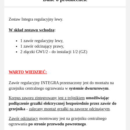
Zestaw Integra regulacyjny lewy.
W skład zestawu wchodzą
:
1 zawór regulacyjny lewy,
1 zawór odcinający prawy,
2 złączki GW1/2 - do instalacji 1/2 (GZ)
WARTO WIEDZIEĆ:
Zawór regulacyjny INTEGRA przeznaczony jest do montażu na
grzejniku centralnego ogrzewania w
systemie dwururowym
.
Korpus zaworu zintegrowany jest z trójnikiem
umożliwiając
podłączenie grzałki elektrycznej bezpośrednio przez zawór do
grzejnika
-
zalecany montaż grzałki na zaworze odcinającym
.
Zawór odcinający
montowany jest na grzejniku centralnego
ogrzewania
po stronie przewodu powrotnego
.