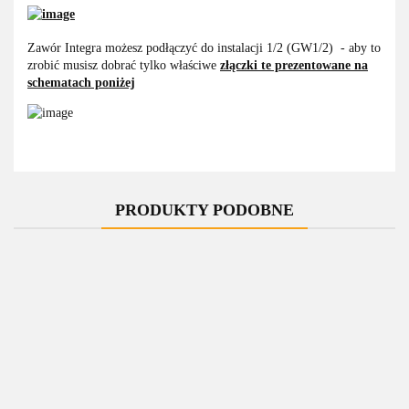
Zawór Integra możesz podłączyć do instalacji 1/2 (GW1/2) - aby to
zrobić musisz dobrać tylko właściwe
złączki te prezentowane na
schematach poniżej
PRODUKTY PODOBNE
-10%
-10%
-10%
-10%
-10%
Zawór
Zawór
Zawór
Zawór
Zawór
regulacyjny
regulacyjny
regulacyjny
regulacyjny
regulacyjny
r
do grzałki
do grzałki
do grzałki
do grzałki
do grzałki