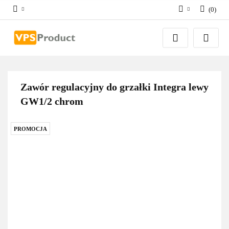
(
0
)
Zaloguj się
Zarejestruj się
Dodaj zgłoszenie
Zgody cookies
Zawór regulacyjny do grzałki Integra lewy
GW1/2 chrom
PROMOCJA