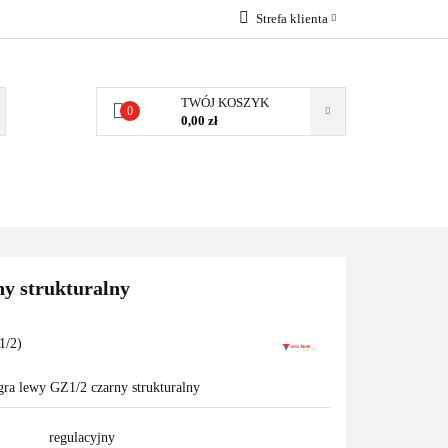
Strefa klienta
EMIA
POMPY
Zaloguj się
Zarejestruj się
TWÓJ KOSZYK
0
0,00 zł
Dodaj zgłoszenie
Zgody cookies
MPY CIEPŁA
WSPÓŁPRACA
KONTAKT
ny strukturalny
1/2)
gra lewy GZ1/2 czarny strukturalny
regulacyjny