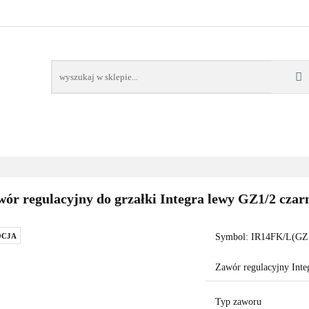
AWORY
GRZAŁKI
AKCESORIA
FILTRY CH
POMPY CIEPŁA
WSPÓŁPRACA
KONTAKT
SORIA
FILTRY CHEMIA
POMPY
DOM OGRÓD
PO
ór regulacyjny do grzałki Integra lewy GZ1/2 czar
CJA
Symbol:
IR14FK/L(GZ
Zawór regulacyjny Inte
Typ zaworu