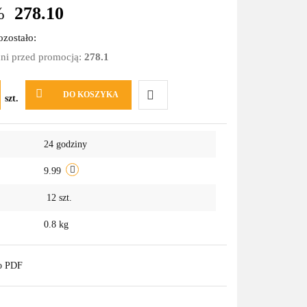
%
278.10
zostało:
dni przed promocją:
278.1
DO KOSZYKA
szt.
Do
24 godziny
przechowalni
9.99
12
szt.
0.8 kg
do PDF