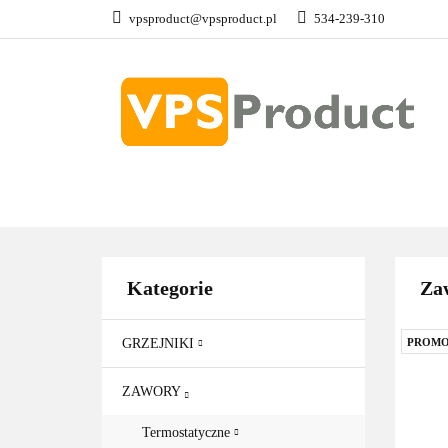
vpsproduct@vpsproduct.pl
534-239-310
GRZEJNIKI
Z
DOM OGRÓD
GRZEJNIKI
ZAWORY
GRZAŁKI
AKCE
Kategorie
Zaw
GRZEJNIKI
PROMO
ZAWORY
Termostatyczne