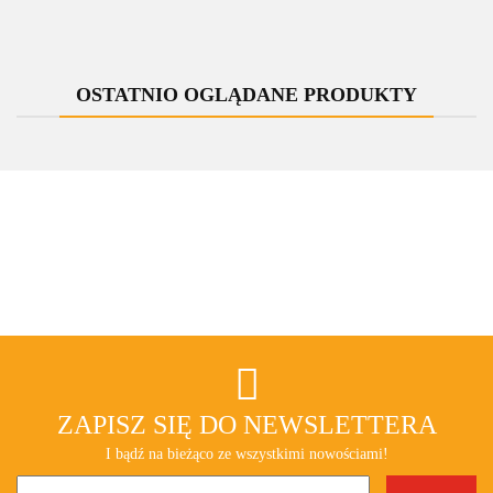
strukturalny
strukturalny
strukturalny
strukturalny
strukturalny
Cu
PEX 16mm
All in One
Cu
OSTATNIO OGLĄDANE PRODUKTY
ZAPISZ SIĘ DO NEWSLETTERA
I bądź na bieżąco ze wszystkimi nowościami!