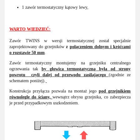
1 zawór termostatyczny kątowy lewy,
WARTO WIEDZIEĆ:
Zawór TWINS w wersji termostatycznej został specjalnie
zaprojektowany do grzejników
z
połączeniem dolnym i króćcami
o rozstawie 50 mm
.
Zawór termostatyczny montujemy na grzejniku centralnego
ogrzewania tak
by głowica termostatyczną była od strony
powrotu czyli dalej od przewodu zasilającego
(zgodnie ze
schematem poniżej).
Konstrukcja przyłącza pozwala na montaż jego
pod grzejnikiem
równolegle do ściany,
wewnątrz obrysu grzejnika, co zabezpiecza
je przed przypadkowym uszkodzeniem.