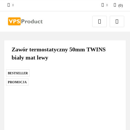
(
0
)
Zaloguj się
Zarejestruj się
Dodaj zgłoszenie
Zgody cookies
Zawór termostatyczny 50mm TWINS
biały mat lewy
BESTSELLER
PROMOCJA