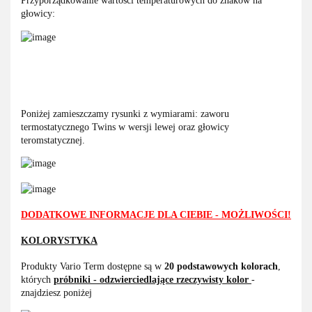
Przyporządkowanie wartości temperaturowych do znaków na
głowicy:
Poniżej zamieszczamy rysunki z wymiarami: zaworu
termostatycznego Twins w wersji lewej oraz głowicy
teromstatycznej.
DODATKOWE INFORMACJE DLA CIEBIE - MOŻLIWOŚCI!
KOLORYSTYKA
Produkty Vario Term dostępne są w
20 podstawowych kolorach
,
których
próbniki - odzwierciedlające rzeczywisty kolor
-
znajdziesz poniżej