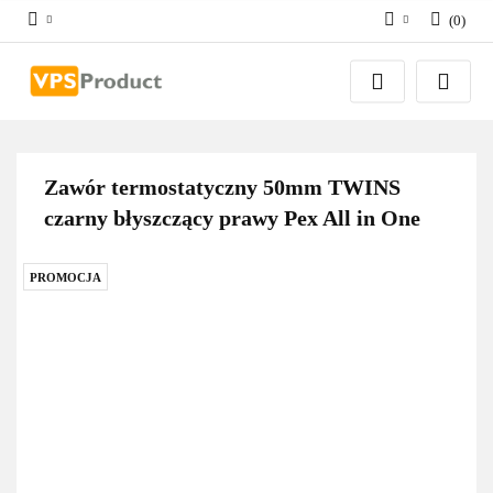
(
0
)
Zaloguj się
Zarejestruj się
Dodaj zgłoszenie
Zgody cookies
Zawór termostatyczny 50mm TWINS
czarny błyszczący prawy Pex All in One
PROMOCJA