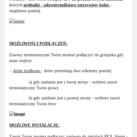
których
próbniki - odzwierciedlające rzeczywisty kolor
-
znajdziesz poniżej
MOŻLIWOŚCI PODŁĄCZEŃ:
Zawory termostatyczne Twins możesz podłączyć do grzejnika gdy
masz wejście:
-
dolne środkowe
- które prezentują dwa schematy poniżej
a) gdy zasilanie jest z lewej strony - wybierz zawór
termostatyczny Twins prawy
b) gdy zasilanie jest z prawej strony - wybierz zawór
termostatyczny Twins lewy
MOŻLIWE INSTALACJE:
Zawór Twins możesz podłączyć zarówno do instalacji PEX 16mm -