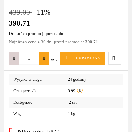
439.00
-11%
390.71
Do końca promocji pozostało:
Najniższa cena z 30 dni przed promocją:
390.71
DO KOSZYKA
szt.
Do
Wysyłka w ciągu
24 godziny
przechowa
Cena przesyłki
9.99
Dostępność
2
szt.
Waga
1 kg
Pobierz produkt do PDF