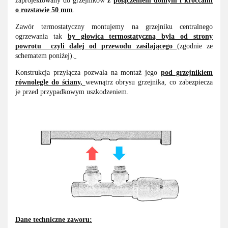
zaprojektowany do grzejników
z
połączeniem dolnym i króćcami
o rozstawie 50 mm
.
Zawór termostatyczny montujemy na grzejniku centralnego
ogrzewania tak
by głowica termostatyczną była od strony
powrotu czyli dalej od przewodu zasilającego
(zgodnie ze
schematem poniżej).
Konstrukcja przyłącza pozwala na montaż jego
pod grzejnikiem
równolegle do ściany,
wewnątrz obrysu grzejnika, co zabezpiecza
je przed przypadkowym uszkodzeniem.
Dane techniczne zaworu: