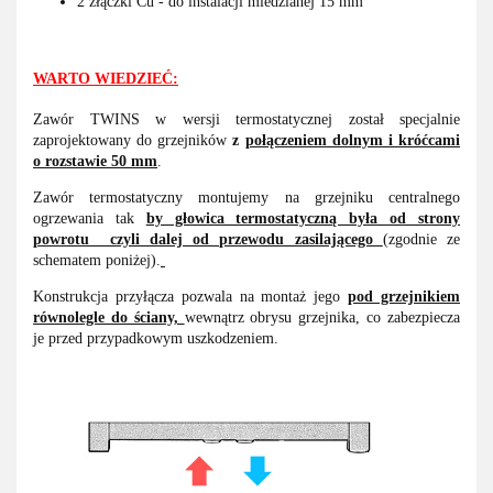
2 złączki Cu - do instalacji miedzianej 15 mm
WARTO WIEDZIEĆ:
Zawór TWINS w wersji termostatycznej został specjalnie
zaprojektowany do grzejników
z
połączeniem dolnym i króćcami
o rozstawie 50 mm
.
Zawór termostatyczny montujemy na grzejniku centralnego
ogrzewania tak
by głowica termostatyczną była od strony
powrotu czyli dalej od przewodu zasilającego
(zgodnie ze
schematem poniżej).
Konstrukcja przyłącza pozwala na montaż jego
pod grzejnikiem
równolegle do ściany,
wewnątrz obrysu grzejnika, co zabezpiecza
je przed przypadkowym uszkodzeniem.