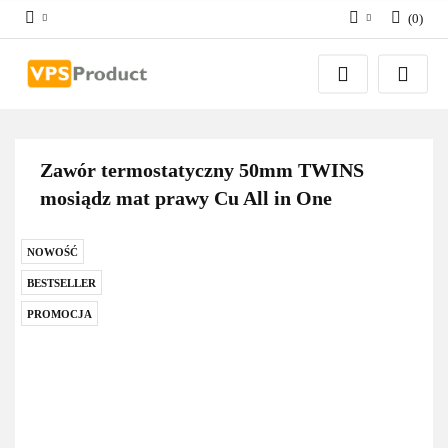
(
0
)
Zaloguj się
Zarejestruj się
Dodaj zgłoszenie
Zgody cookies
Zawór termostatyczny 50mm TWINS
mosiądz mat prawy Cu All in One
NOWOŚĆ
BESTSELLER
PROMOCJA