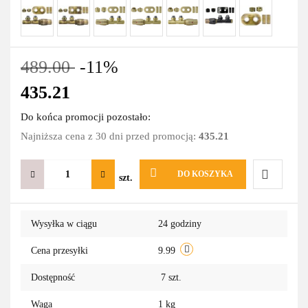
489.00
-11%
435.21
Do końca promocji pozostało:
Najniższa cena z 30 dni przed promocją:
435.21
DO KOSZYKA
szt.
Do
Wysyłka w ciągu
24 godziny
przechowa
Cena przesyłki
9.99
Dostępność
7
szt.
Waga
1 kg