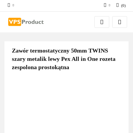
(
0
)
Zaloguj się
Zarejestruj się
Dodaj zgłoszenie
Zgody cookies
Zawór termostatyczny 50mm TWINS
szary metalik lewy Pex All in One rozeta
zespolona prostokątna