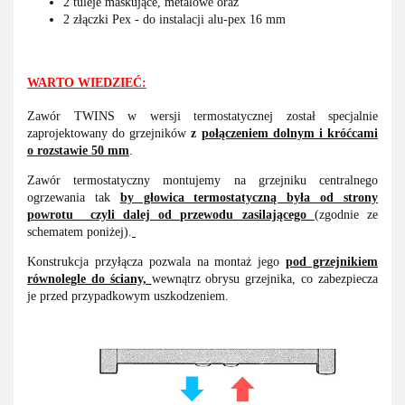
2 tuleje maskujące, metalowe oraz
2 złączki Pex - do instalacji alu-pex 16 mm
WARTO WIEDZIEĆ:
Zawór TWINS w wersji termostatycznej został specjalnie
zaprojektowany do grzejników
z
połączeniem dolnym i króćcami
o rozstawie 50 mm
.
Zawór termostatyczny montujemy na grzejniku centralnego
ogrzewania tak
by głowica termostatyczną była od strony
powrotu czyli dalej od przewodu zasilającego
(zgodnie ze
schematem poniżej).
Konstrukcja przyłącza pozwala na montaż jego
pod grzejnikiem
równolegle do ściany,
wewnątrz obrysu grzejnika, co zabezpiecza
je przed przypadkowym uszkodzeniem.