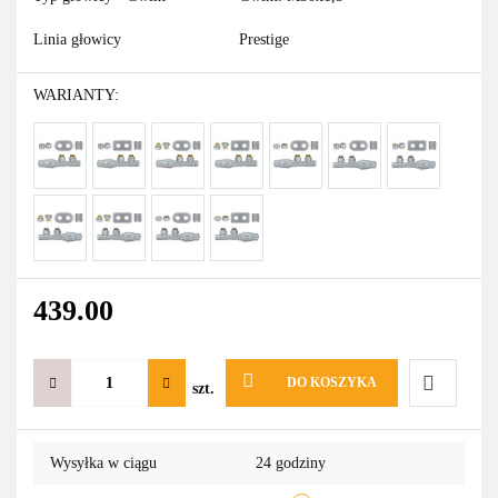
Linia głowicy
Prestige
WARIANTY:
439.00
DO KOSZYKA
szt.
Do
Wysyłka w ciągu
24 godziny
przechowa