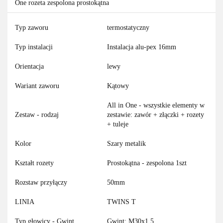
One rozeta zespolona prostokątna
Typ zaworu
termostatyczny
Typ instalacji
Instalacja alu-pex 16mm
Orientacja
lewy
Wariant zaworu
Kątowy
All in One - wszystkie elementy w
Zestaw - rodzaj
zestawie: zawór + złączki + rozety
+ tuleje
Kolor
Szary metalik
Kształt rozety
Prostokątna - zespolona 1szt
Rozstaw przyłączy
50mm
LINIA
TWINS T
Typ głowicy - Gwint
Gwint: M30x1,5