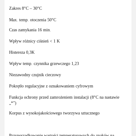
Zakres 8°C – 30°C
Max. temp. otoczenia 50°C
Czas zamykania 16 min.
Wpływ różnicy ciśnień < 1 K
Histereza 0,3K
Wpływ temp. czynnika grzewczego 1,23
Niezawodny czujnik cieczowy
Pokrętło regulacyjne z oznakowaniem cyfrowym
Funkcja ochrony przed zamrożeniem instalacji (8°C na nastawie
„*”)
Korpus z wysokojakościowego tworzywa sztucznego
Przyporządkowanie wartości temperaturowych do znaków na