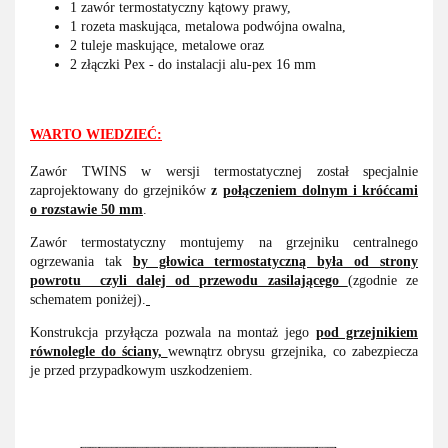
1 zawór termostatyczny kątowy prawy,
1 rozeta maskująca, metalowa podwójna owalna,
2 tuleje maskujące, metalowe oraz
2 złączki Pex - do instalacji alu-pex 16 mm
WARTO WIEDZIEĆ:
Zawór TWINS w wersji termostatycznej został specjalnie
zaprojektowany do grzejników
z
połączeniem dolnym i króćcami
o rozstawie 50 mm
.
Zawór termostatyczny montujemy na grzejniku centralnego
ogrzewania tak
by głowica termostatyczną była od strony
powrotu czyli dalej od przewodu zasilającego
(zgodnie ze
schematem poniżej).
Konstrukcja przyłącza pozwala na montaż jego
pod grzejnikiem
równolegle do ściany,
wewnątrz obrysu grzejnika, co zabezpiecza
je przed przypadkowym uszkodzeniem.