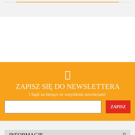
prostokątna
ZAPISZ SIĘ DO NEWSLETTERA
I bądź na bieżąco ze wszystkimi nowościami!