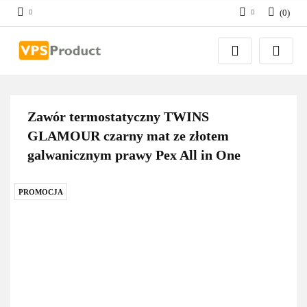
(
0
)
Zaloguj się
Zarejestruj się
Dodaj zgłoszenie
Zgody cookies
Zawór termostatyczny TWINS
GLAMOUR czarny mat ze złotem
galwanicznym prawy Pex All in One
PROMOCJA