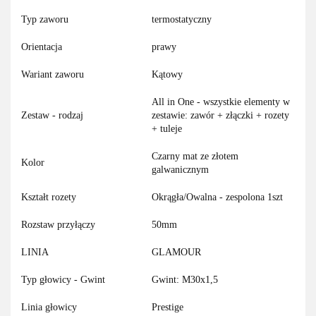
Typ zaworu
termostatyczny
Orientacja
prawy
Wariant zaworu
Kątowy
All in One - wszystkie elementy w
Zestaw - rodzaj
zestawie: zawór + złączki + rozety
+ tuleje
Czarny mat ze złotem
Kolor
galwanicznym
Kształt rozety
Okrągła/Owalna - zespolona 1szt
Rozstaw przyłączy
50mm
LINIA
GLAMOUR
Typ głowicy - Gwint
Gwint: M30x1,5
Linia głowicy
Prestige