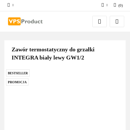
(
0
)
Zaloguj się
Zarejestruj się
Dodaj zgłoszenie
Zgody cookies
Zawór termostatyczny do grzałki
INTEGRA biały lewy GW1/2
BESTSELLER
PROMOCJA