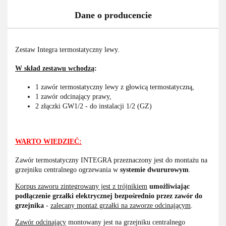
Dane o producencie
Zestaw Integra termostatyczny lewy.
W skład zestawu wchodzą
:
1 zawór termostatyczny lewy z głowicą termostatyczną,
1 zawór odcinający prawy,
2 złączki GW1/2 - do instalacji 1/2 (GZ)
WARTO WIEDZIEĆ:
Zawór termostatyczny INTEGRA przeznaczony jest do montażu na
grzejniku centralnego ogrzewania w
systemie dwururowym
.
Korpus zaworu zintegrowany jest z trójnikiem
umożliwiając
podłączenie grzałki elektrycznej bezpośrednio przez zawór do
grzejnika
-
zalecany montaż grzałki na zaworze odcinającym
.
Zawór odcinający
montowany jest na grzejniku centralnego