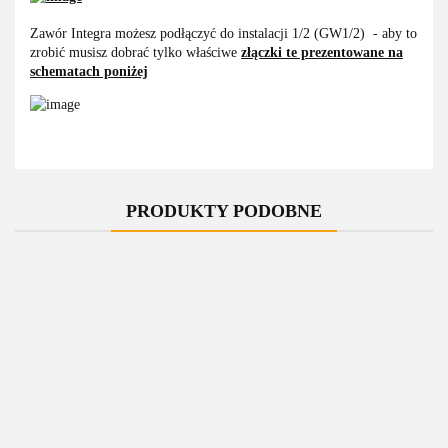
Zawór Integra możesz podłączyć do instalacji 1/2 (GW1/2) - aby to
zrobić musisz dobrać tylko właściwe
złączki te prezentowane na
schematach poniżej
PRODUKTY PODOBNE
-10%
-11%
-11%
-10%
Zawór
Zawór
Zawór
Zawór
termostatyczny
termostatyczny
termostatyczny
termostatyczny
t
do grzałki
do grzałki
do grzałki
do grzałki