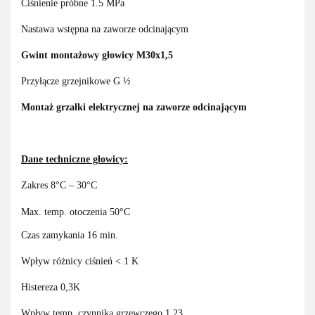
Ciśnienie próbne 1.5 MPa
Nastawa wstępna na zaworze odcinającym
Gwint montażowy głowicy M30x1,5
Przyłącze grzejnikowe G ½
Montaż grzałki elektrycznej na zaworze odcinającym
Dane techniczne głowicy:
Zakres 8°C – 30°C
Max. temp. otoczenia 50°C
Czas zamykania 16 min.
Wpływ różnicy ciśnień < 1 K
Histereza 0,3K
Wpływ temp. czynnika grzewczego 1,23