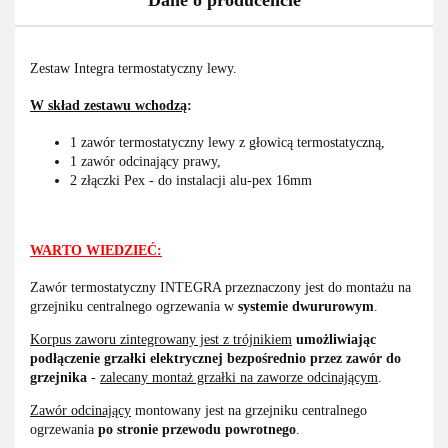
Dane o producencie
Zestaw Integra termostatyczny lewy.
W skład zestawu wchodzą
:
1 zawór termostatyczny lewy z głowicą termostatyczną,
1 zawór odcinający prawy,
2 złączki Pex - do instalacji alu-pex 16mm
WARTO WIEDZIEĆ:
Zawór termostatyczny INTEGRA przeznaczony jest do montażu na
grzejniku centralnego ogrzewania w
systemie dwururowym
.
Korpus zaworu zintegrowany jest z trójnikiem
umożliwiając
podłączenie grzałki elektrycznej bezpośrednio przez zawór do
grzejnika
-
zalecany montaż grzałki na zaworze odcinającym
.
Zawór odcinający
montowany jest na grzejniku centralnego
ogrzewania
po stronie przewodu powrotnego
.