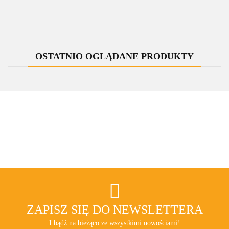
chrom lewy
chrom lewy
chrom lewy
chrom lewy
341.10
341.10
Cu
Cu All in One
GW1/2
GW1/2 All in
One
OSTATNIO OGLĄDANE PRODUKTY
ZAPISZ SIĘ DO NEWSLETTERA
I bądź na bieżąco ze wszystkimi nowościami!