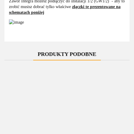
Zawór Integra możesz podłączyć do instalacji 1/2 (GW1/2) - aby to
zrobić musisz dobrać tylko właściwe
złączki te prezentowane na
schematach poniżej
PRODUKTY PODOBNE
-10%
-10%
Zawór
Zawór
Zawór
Zawór
termostatyczny
termostatyczny
termostatyczny
termostatyczny
t
do grzałki
do grzałki
do grzałki
do grzałki
INTEGRA
379.00
INTEGRA
INTEGRA
379.00
INTEGRA
419.00
419.00