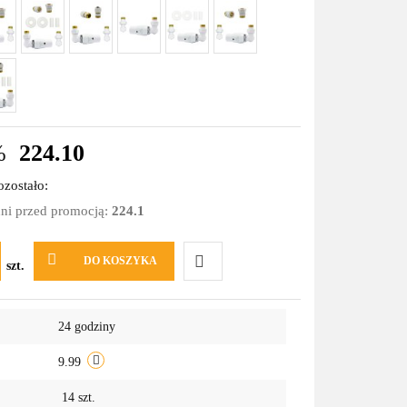
%
224.10
zostało:
dni przed promocją:
224.1
DO KOSZYKA
szt.
Do
24 godziny
przechowalni
9.99
14
szt.