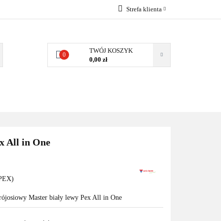
Strefa klienta
EMIA
POMPY
Zaloguj się
Zarejestruj się
TWÓJ KOSZYK
0
0,00 zł
Dodaj zgłoszenie
Zgody cookies
MPY CIEPŁA
WSPÓŁPRACA
KONTAKT
x All in One
PEX)
rójosiowy Master biały lewy Pex All in One