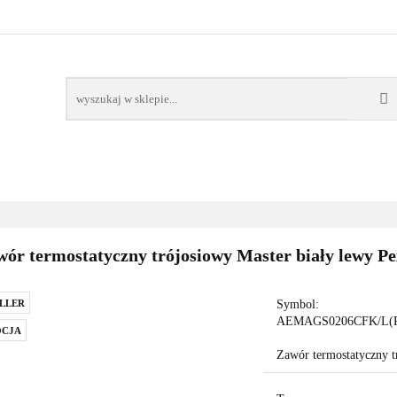
AWORY
GRZAŁKI
AKCESORIA
FILTRY CH
POMPY CIEPŁA
WSPÓŁPRACA
KONTAKT
SORIA
FILTRY CHEMIA
POMPY
DOM OGRÓD
PO
ór termostatyczny trójosiowy Master biały lewy Pe
LLER
Symbol:
AEMAGS0206CFK/L(
CJA
Zawór termostatyczny t