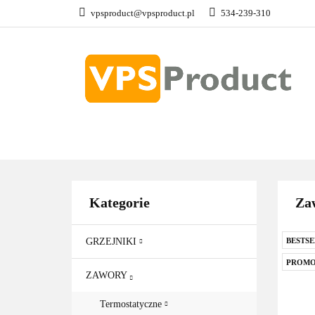
vpsproduct@vpsproduct.pl
534-239-310
GRZEJNIKI
Z
DOM OGRÓD
GRZEJNIKI
ZAWORY
GRZAŁKI
AKCE
Kategorie
Zaw
GRZEJNIKI
BESTSE
PROMO
ZAWORY
Termostatyczne