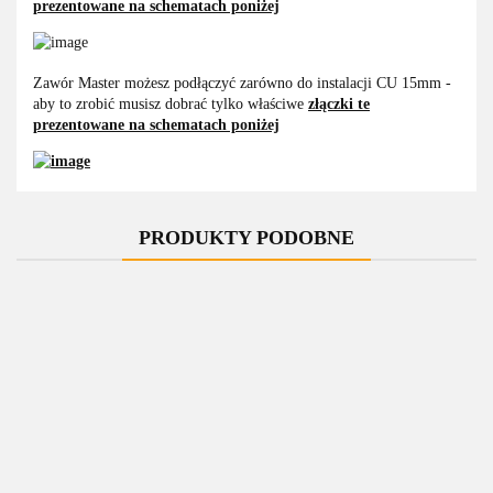
prezentowane na schematach poniżej
Zawór Master możesz podłączyć zarówno do instalacji CU 15mm -
aby to zrobić musisz dobrać tylko właściwe
złączki te
prezentowane na schematach poniżej
PRODUKTY PODOBNE
-10%
-10%
-10%
-10%
Zawór
Zawór
Zawór
Zawór
termostatyczny
termostatyczny
termostatyczny
termostatyczny
t