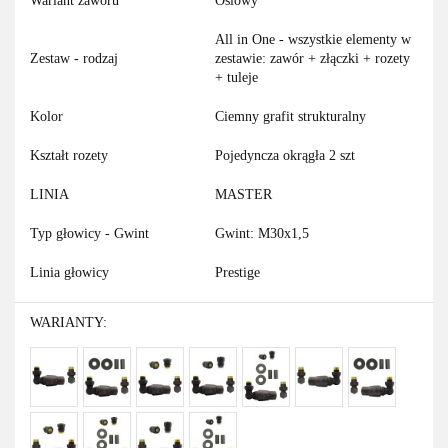
Wariant zaworu
Osiowy
All in One - wszystkie elementy w
Zestaw - rodzaj
zestawie: zawór + złączki + rozety
+ tuleje
Kolor
Ciemny grafit strukturalny
Kształt rozety
Pojedyncza okrągła 2 szt
LINIA
MASTER
Typ głowicy - Gwint
Gwint: M30x1,5
Linia głowicy
Prestige
WARIANTY: