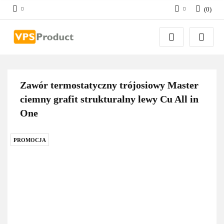
(
0
)
Zaloguj się
Zarejestruj się
Dodaj zgłoszenie
Zgody cookies
Zawór termostatyczny trójosiowy Master
ciemny grafit strukturalny lewy Cu All in
One
PROMOCJA