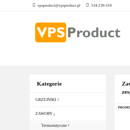
vpsproduct@vpsproduct.pl
534-239-310
GRZEJNIKI
Z
DOM OGRÓD
GRZEJNIKI
ZAWORY
GRZAŁKI
AKCE
Kategorie
Zaw
zes
GRZEJNIKI
PROMO
ZAWORY
Termostatyczne