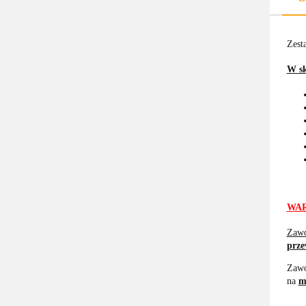
Zest
W sk
WAR
Zawo
prze
Zawo
na
m