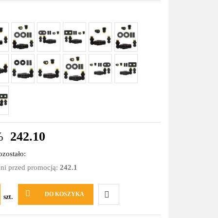
%
242.10
zostało:
dni przed promocją:
242.1
DO KOSZYKA
szt.
Do