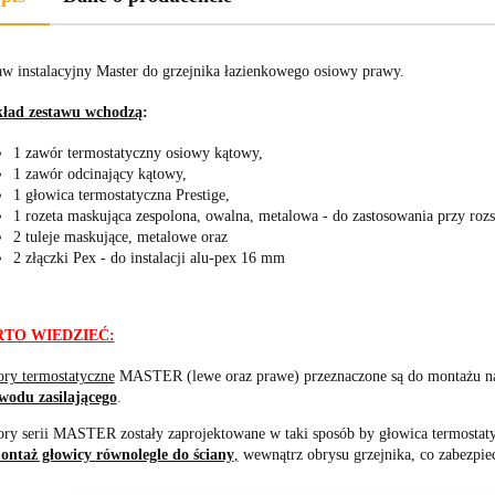
aw instalacyjny Master do grzejnika łazienkowego osiowy prawy.
ład zestawu wchodzą
:
1 zawór termostatyczny osiowy kątowy,
1 zawór odcinający kątowy,
1 głowica termostatyczna Prestige,
1 rozeta maskująca zespolona, owalna, metalowa - do zastosowania przy ro
2 tuleje maskujące, metalowe oraz
2 złączki Pex - do instalacji alu-pex 16 mm
TO WIEDZIEĆ:
ry termostatyczne
MASTER (lewe oraz prawe) przeznaczone są do montażu na 
wodu zasilającego
.
ry serii MASTER zostały zaprojektowane w taki sposób by głowica termostat
ontaż głowicy równolegle do ściany
,
wewnątrz obrysu grzejnika, co zabezpi