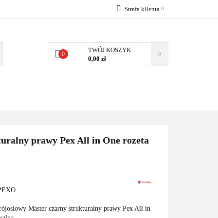
Strefa klienta
EMIA
POMPY
Zaloguj się
Zarejestruj się
TWÓJ KOSZYK
0
0,00 zł
Dodaj zgłoszenie
Zgody cookies
MPY CIEPŁA
WSPÓŁPRACA
KONTAKT
uralny prawy Pex All in One rozeta
PEXO
rójosiowy Master czarny strukturalny prawy Pex All in
walna