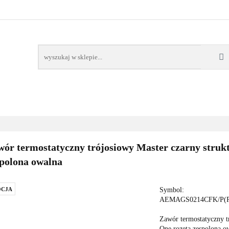
AWORY
GRZAŁKI
AKCESORIA
FILTRY CH
POMPY CIEPŁA
WSPÓŁPRACA
KONTAKT
SORIA
FILTRY CHEMIA
POMPY
DOM OGRÓD
PO
ór termostatyczny trójosiowy Master czarny strukt
polona owalna
CJA
Symbol:
AEMAGS0214CFK/P(
Zawór termostatyczny t
One rozeta zespolona o