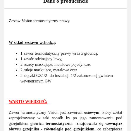
Dane o producencie
Zestaw Vision termostatyczny prawy.
W skład zestawu wchodzą
:
1 zawór termostatyczny prawy wraz z głowicą,
1 zawór odcinający lewy,
2 rozety maskujące, metalowe pojedyncze,
2 tuleje maskujące, metalowe oraz
2 złączki GZ1/2- do instalacji 1/2 zakończonej gwintem
wewnętrznym GW
WARTO WIEDZIEĆ:
Zawór termostatyczny Vision jest zaworem
osiowym
, który został
zaprojektowany w taki sposób by po jego zamontowaniu pod
grzejnikiem
głowica termostatyczna
znajdowała się wewnątrz
obrysu grzejnika - równolegle pod grzejnikiem
, co zabezpiecza