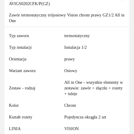
AVIGS0202CFK/P(GZ)
Zawór termostatyczny trójosiowy Vision chrom prawy GZ1/2 All in
One
Typ zaworu
termostatyczny
Typ instalacji
Instalacja 1/2
Orientacja
prawy
Wariant zaworu
Osiowy
All in One - wszystkie elementy w
Zestaw - rodzaj
zestawie: zawór + złączki + rozety
+ tuleje
Kolor
Chrom
Kształt rozety
Pojedyncza okrągła 2 szt
LINIA
VISION