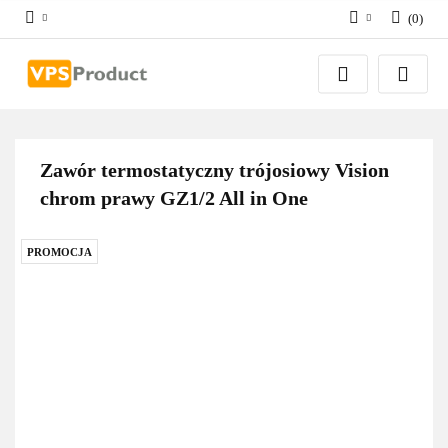
(
0
)
Zaloguj się
Zarejestruj się
Dodaj zgłoszenie
Zgody cookies
Zawór termostatyczny trójosiowy Vision
chrom prawy GZ1/2 All in One
PROMOCJA