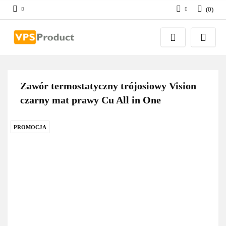
(
0
)
Zaloguj się
Zarejestruj się
Dodaj zgłoszenie
Zgody cookies
Zawór termostatyczny trójosiowy Vision
czarny mat prawy Cu All in One
PROMOCJA