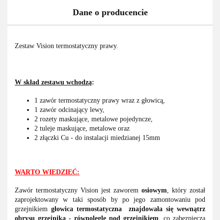
Dane o producencie
Zestaw Vision termostatyczny prawy.
W skład zestawu wchodzą
:
1 zawór termostatyczny prawy wraz z głowicą,
1 zawór odcinający lewy,
2 rozety maskujące, metalowe pojedyncze,
2 tuleje maskujące, metalowe oraz
2 złączki Cu - do instalacji miedzianej 15mm
WARTO WIEDZIEĆ:
Zawór termostatyczny Vision jest zaworem
osiowym
, który został
zaprojektowany w taki sposób by po jego zamontowaniu pod
grzejnikiem
głowica termostatyczna
znajdowała się wewnątrz
obrysu grzejnika - równolegle pod grzejnikiem
, co zabezpiecza