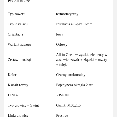
Pex All in One
Typ zaworu
termostatyczny
Typ instalacji
Instalacja alu-pex 16mm
Orientacja
lewy
Wariant zaworu
Osiowy
All in One - wszystkie elementy w
Zestaw - rodzaj
zestawie: zawór + złączki + rozety
+ tuleje
Kolor
Czarny strukturalny
Kształt rozety
Pojedyncza okrągła 2 szt
LINIA
VISION
Typ głowicy - Gwint
Gwint: M30x1,5
Linia głowicy
Prestige