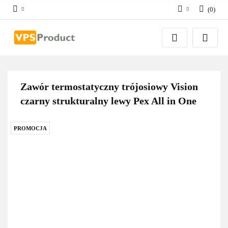
(
0
)
Zaloguj się
Zarejestruj się
Dodaj zgłoszenie
Zgody cookies
Zawór termostatyczny trójosiowy Vision
czarny strukturalny lewy Pex All in One
PROMOCJA