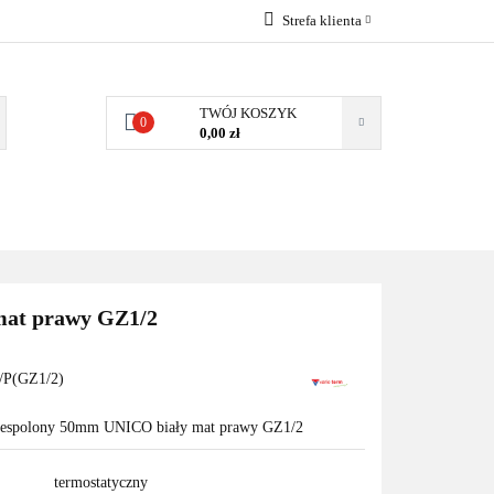
Strefa klienta
EMIA
POMPY
Zaloguj się
Zarejestruj się
TWÓJ KOSZYK
0
0,00 zł
Dodaj zgłoszenie
Zgody cookies
MPY CIEPŁA
WSPÓŁPRACA
KONTAKT
mat prawy GZ1/2
P(GZ1/2)
 zespolony 50mm UNICO biały mat prawy GZ1/2
termostatyczny