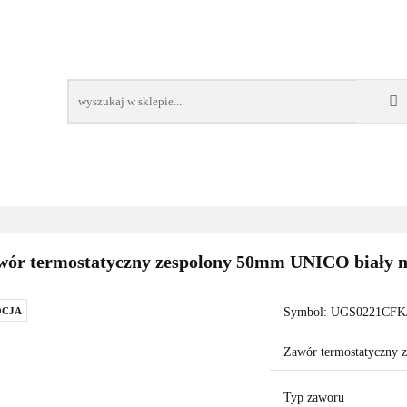
AWORY
GRZAŁKI
AKCESORIA
FILTRY CH
POMPY CIEPŁA
WSPÓŁPRACA
KONTAKT
SORIA
FILTRY CHEMIA
POMPY
DOM OGRÓD
PO
wór termostatyczny zespolony 50mm UNICO biały 
CJA
Symbol:
UGS0221CFK/
Zawór termostatyczny
Typ zaworu