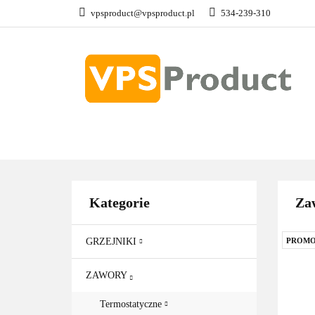
vpsproduct@vpsproduct.pl
534-239-310
GRZEJNIKI
Z
DOM OGRÓD
GRZEJNIKI
ZAWORY
GRZAŁKI
AKCE
Kategorie
Za
GRZEJNIKI
PROMO
ZAWORY
Termostatyczne