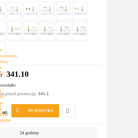
%
341.10
zostało:
dni przed promocją:
341.1
DO KOSZYKA
szt.
Do
24 godziny
przechowalni