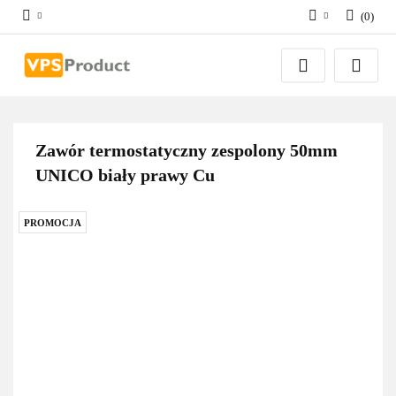
(
0
)
Zaloguj się
Zarejestruj się
Dodaj zgłoszenie
Zgody cookies
Zawór termostatyczny zespolony 50mm
UNICO biały prawy Cu
PROMOCJA