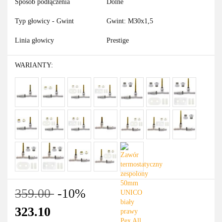
Sposób podłączenia
Dolne
Typ głowicy - Gwint
Gwint: M30x1,5
Linia głowicy
Prestige
WARIANTY:
359.00
-10%
323.10