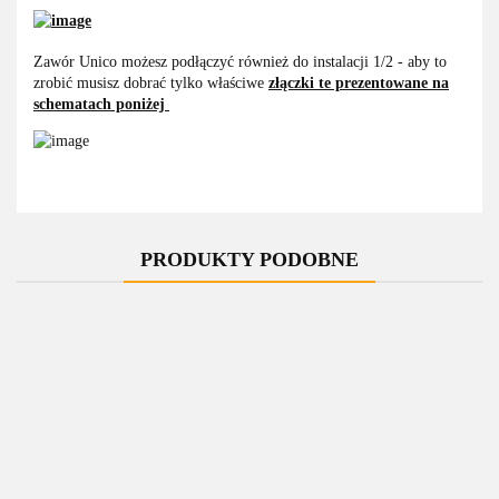
Zawór Unico możesz podłączyć również do instalacji 1/2 - aby to
zrobić musisz dobrać tylko właściwe
złączki te prezentowane na
schematach poniżej
PRODUKTY PODOBNE
-10%
-10%
-11%
-11%
Zawór
Zawór
Zawór
Zawór