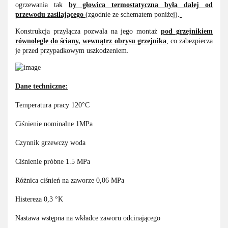
ogrzewania tak
by głowica termostatyczna była dalej od
przewodu zasilającego
(zgodnie ze schematem poniżej).
Konstrukcja przyłącza pozwala na jego montaż
pod grzejnikiem
równolegle do ściany, wewnątrz obrysu grzejnika
, co zabezpiecza
je przed przypadkowym uszkodzeniem.
Dane techniczne:
Temperatura pracy 120°C
Ciśnienie nominalne 1MPa
Czynnik grzewczy woda
Ciśnienie próbne 1.5 MPa
Różnica ciśnień na zaworze 0,06 MPa
Histereza 0,3 °K
Nastawa wstępna na wkładce zaworu odcinającego