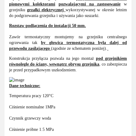
pionowymi kolektorami
pozwalającymi na zastosowanie
w
grzejniku
grzałki elektrycznej
wykorzystywanej w okresie letnim
do podgrzewania grzejnika i używania jako suszarki.
Rozstaw podłączenia do instalacji 50 mm.
Zawór termostatyczny montujemy na grzejniku centralnego
ogrzewania tak
by głowica termostatyczna była dalej od
przewodu zasilającego
(zgodnie ze schematem poniżej).
Konstrukcja przyłącza pozwala na jego montaż
pod grzejnikiem
równolegle do ściany, wewnątrz obrysu grzejnika
, co zabezpiecza
je przed przypadkowym uszkodzeniem.
Dane techniczne:
Temperatura pracy 120°C
Ciśnienie nominalne 1MPa
Czynnik grzewczy woda
Ciśnienie próbne 1.5 MPa