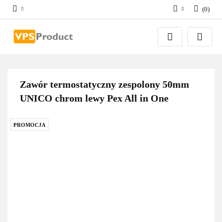
(
0
)
Zaloguj się
Zarejestruj się
Dodaj zgłoszenie
Zgody cookies
Zawór termostatyczny zespolony 50mm
UNICO chrom lewy Pex All in One
PROMOCJA