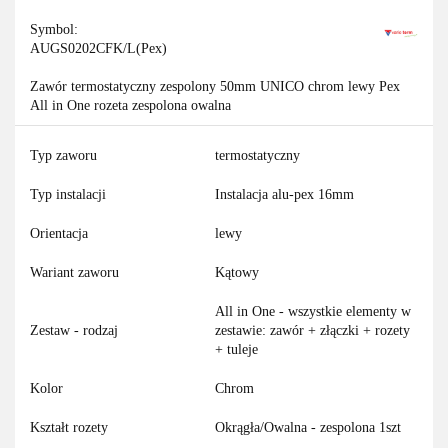
Symbol:
AUGS0202CFK/L(Pex)
Zawór termostatyczny zespolony 50mm UNICO chrom lewy Pex
All in One rozeta zespolona owalna
Typ zaworu
termostatyczny
Typ instalacji
Instalacja alu-pex 16mm
Orientacja
lewy
Wariant zaworu
Kątowy
All in One - wszystkie elementy w
Zestaw - rodzaj
zestawie: zawór + złączki + rozety
+ tuleje
Kolor
Chrom
Kształt rozety
Okrągła/Owalna - zespolona 1szt