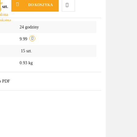
DO KOSZYKA
szt.
Do
24 godziny
przechowalni
9.99
15
szt.
0.93 kg
do PDF