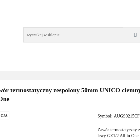
AWORY
GRZAŁKI
AKCESORIA
FILTRY CH
POMPY CIEPŁA
WSPÓŁPRACA
KONTAKT
SORIA
FILTRY CHEMIA
POMPY
DOM OGRÓD
PO
ór termostatyczny zespolony 50mm UNICO ciemny g
 One
CJA
Symbol:
AUGS0215CF
Zawór termostatyczny 
lewy GZ1/2 All in One 