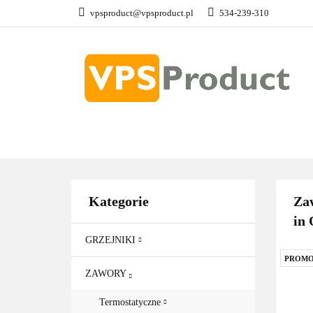
vpsproduct@vpsproduct.pl
534-239-310
GRZEJNIKI
Z
DOM OGRÓD
GRZEJNIKI
ZAWORY
GRZAŁKI
AKCE
Kategorie
Zaw
in
GRZEJNIKI
PROMO
ZAWORY
Termostatyczne