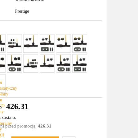
Prestige
%
426.31
zostało:
dni przed promocją:
426.31