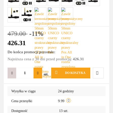
479.00
-11%
426.31
Do końca promocji pozostało:
Najniższa cena z 30 dni przed promocją:
426.31
DO KOSZYKA
szt.
Do
Wysyłka w ciągu
24 godziny
przechowa
Cena przesyłki
9.99
Dostępność
13
szt.