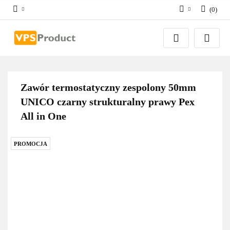
(
0
)
Zaloguj się
Zarejestruj się
Dodaj zgłoszenie
Zgody cookies
Zawór termostatyczny zespolony 50mm
UNICO czarny strukturalny prawy Pex
All in One
PROMOCJA