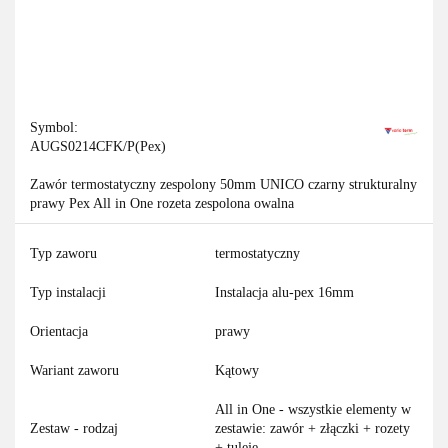
Symbol:
AUGS0214CFK/P(Pex)
Zawór termostatyczny zespolony 50mm UNICO czarny strukturalny
prawy Pex All in One rozeta zespolona owalna
Typ zaworu
termostatyczny
Typ instalacji
Instalacja alu-pex 16mm
Orientacja
prawy
Wariant zaworu
Kątowy
All in One - wszystkie elementy w
Zestaw - rodzaj
zestawie: zawór + złączki + rozety
+ tuleje