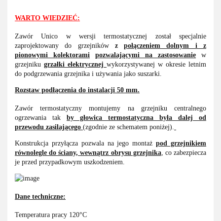
WARTO WIEDZIEĆ:
Zawór Unico w wersji termostatycznej został specjalnie
zaprojektowany do grzejników
z
połączeniem dolnym i z
pionowymi kolektorami
pozwalającymi na zastosowanie
w
grzejniku
grzałki elektrycznej
wykorzystywanej w okresie letnim
do podgrzewania grzejnika i używania jako suszarki.
Rozstaw podłączenia do instalacji 50 mm.
Zawór termostatyczny montujemy na grzejniku centralnego
ogrzewania tak
by głowica termostatyczna była dalej od
przewodu zasilającego
(zgodnie ze schematem poniżej).
Konstrukcja przyłącza pozwala na jego montaż
pod grzejnikiem
równolegle do ściany, wewnątrz obrysu grzejnika
, co zabezpiecza
je przed przypadkowym uszkodzeniem.
Dane techniczne:
Temperatura pracy 120°C