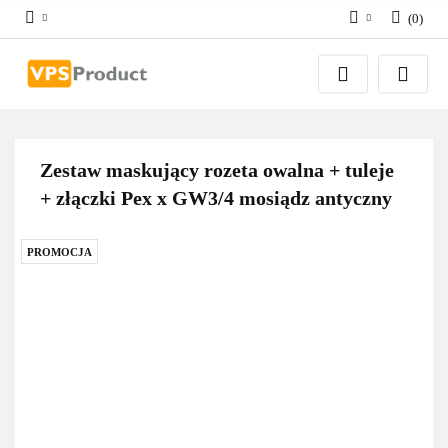
(
0
)
Zaloguj się
Zarejestruj się
Dodaj zgłoszenie
Zgody cookies
Zestaw maskujący rozeta owalna + tuleje
+ złączki Pex x GW3/4 mosiądz antyczny
PROMOCJA