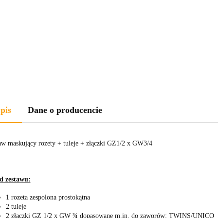
pis
Dane o producencie
aw maskujący rozety + tuleje + złączki GZ1/2 x GW3/4
d zestawu:
1 rozeta zespolona prostokątna
2 tuleje
2 złączki GZ 1/2 x GW ¾ dopasowane m.in. do zaworów: TWINS/UNICO