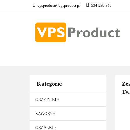
vpsproduct@vpsproduct.pl
534-239-310
GRZEJNIKI
Z
DOM OGRÓD
GRZEJNIKI
ZAWORY
GRZAŁKI
AKCE
Kategorie
Zes
Tw
GRZEJNIKI
ZAWORY
GRZAŁKI