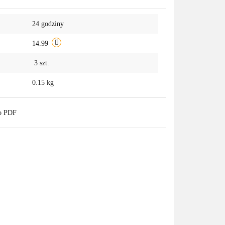
Do
24 godziny
przechowalni
14.99
3
szt.
0.15 kg
do PDF