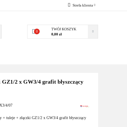
Strefa klienta
EMIA
POMPY
Zaloguj się
Zarejestruj się
TWÓJ KOSZYK
0
0,00 zł
Dodaj zgłoszenie
Zgody cookies
MPY CIEPŁA
WSPÓŁPRACA
KONTAKT
i GZ1/2 x GW3/4 grafit błyszczący
3/4/07
y + tuleje + złączki GZ1/2 x GW3/4 grafit błyszczący