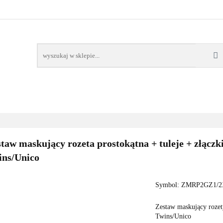
AWORY
GRZAŁKI
AKCESORIA
FILTRY CH
POMPY CIEPŁA
WSPÓŁPRACA
KONTAKT
SORIA
FILTRY CHEMIA
POMPY
DOM OGRÓD
PO
taw maskujący rozeta prostokątna + tuleje + złączk
ins/Unico
Symbol:
ZMRP2GZ1/2X
Zestaw maskujący rozet
Twins/Unico