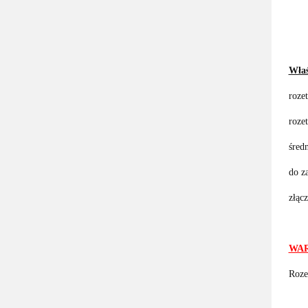
Właś
roze
rozet
śred
do z
złąc
WAR
Roze