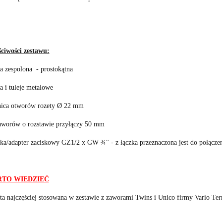
ciwości zestawu:
ta zespolona - prostokątna
a i tuleje metalowe
nica otworów rozety Ø 22 mm
aworów o rozstawie przyłączy 50 mm
zka/adapter zaciskowy GZ1/2 x GW ¾" - z łączka przeznaczona jest do połącze
TO WIEDZIEĆ
ta najczęściej stosowana w zestawie z zaworami Twins i Unico firmy Vario T