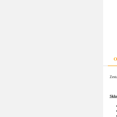
O
Zest
Skła