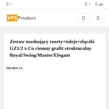
(
0
)
Zaloguj się
Zarejestruj się
Dodaj zgłoszenie
Zgody cookies
Zestaw maskujący rozety+tuleje+złączki
GZ1/2 x Cu ciemny grafit strukturalny
Royal/Swing/Master/Elegant
PROMOCJA