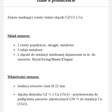
Dane o producencie
Zestaw maskujący rozety+tuleje+złączki GZ1/2 x Cu
Skład zestawu:
2 rozety pojedyncze, okrągłe, metalowe
2 tuleje metalowe
2 złączki do instalacji miedzianej dopasowane m.in. do
zaworów: Royal/Swing/Master/Elegant
Właściwości zestawu:
średnica otworów rozet Ø 22 mm
złączka skręcalna GZ ½ x Cu (15x1) - przystosowana do
podłączenia zaworów zakończonych GW ½ do instalacji Cu
(15x1).