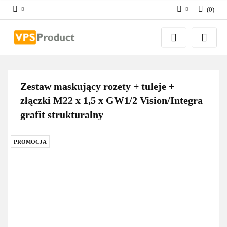
(
0
)
Zaloguj się
Zarejestruj się
Dodaj zgłoszenie
Zgody cookies
Zestaw maskujący rozety + tuleje +
złączki M22 x 1,5 x GW1/2 Vision/Integra
grafit strukturalny
PROMOCJA