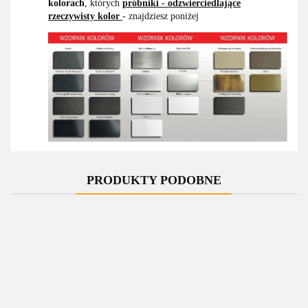
kolorach
, których
próbniki - odzwierciedlające
rzeczywisty kolor
- znajdziesz poniżej
PRODUKTY PODOBNE
Rozeta
Rozeta
Rozety
Ro
Rozeta
Rozeta
podwójna
podwójna