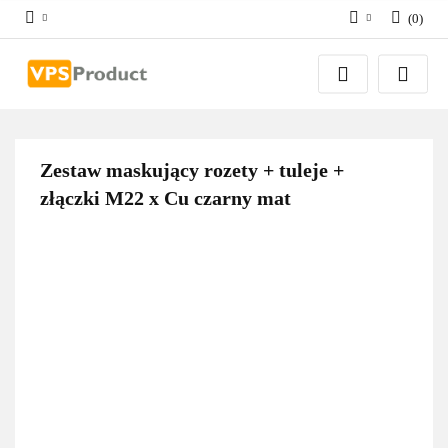
(
0
)
Zaloguj się
Zarejestruj się
Dodaj zgłoszenie
Zgody cookies
Zestaw maskujący rozety + tuleje +
złączki M22 x Cu czarny mat