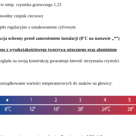
w temp. czynnika grzewczego 1,23
awodny czujnik cieczowy
ętło regulacyjne z oznakowaniem cyfrowym
cja ochrony przed zamrożeniem instalacji (8°C na nastawie „*”)
us z wysokojakościowego tworzywa sztucznego oraz aluminium
zględu na swoją konstrukcję gwarantuje łatwość utrzymania czystości
porządkowanie wartości temperaturowych do znaków na głowicy: