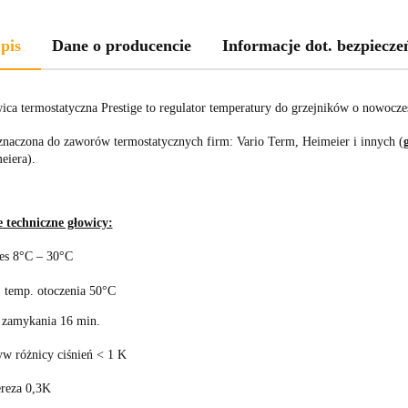
pis
Dane o producencie
Informacje dot. bezpiecze
ica termostatyczna Prestige to regulator temperatury do grzejników o nowocz
znaczona do zaworów termostatycznych firm: Vario Term, Heimeier i innych (
eiera).
 techniczne głowicy:
es 8°C – 30°C
 temp. otoczenia 50°C
 zamykania 16 min.
w różnicy ciśnień < 1 K
ereza 0,3K