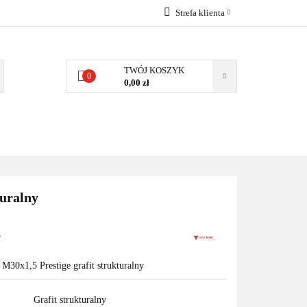
Strefa klienta
EMIA
POMPY
Zaloguj się
Zarejestruj się
TWÓJ KOSZYK
0
0,00 zł
Dodaj zgłoszenie
Zgody cookies
MPY CIEPŁA
WSPÓŁPRACA
KONTAKT
turalny
5
M30x1,5 Prestige grafit strukturalny
Grafit strukturalny