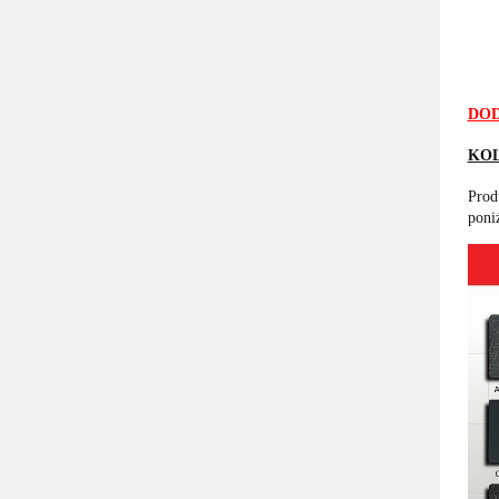
DOD
KO
Prod
poni