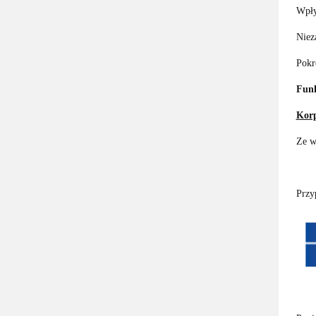
Wpły
Niez
Pokr
Funk
Korp
Ze w
Przy