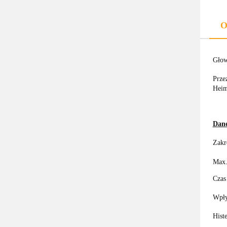
O
Głow
Prze
Heim
Dane
Zakr
Max.
Czas
Wpły
Hist