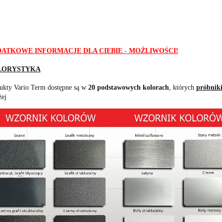
ATKOWE INFORMACJE DLA CIEBIE - MOŻLIWOŚCI!
LORYSTYKA
ukty Vario Term dostępne są w
20 podstawowych kolorach
, których
próbniki
żej