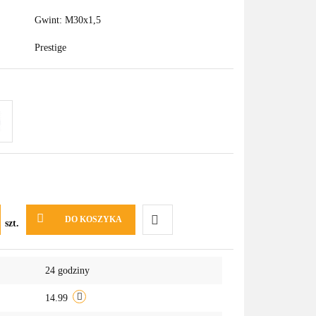
Gwint: M30x1,5
Prestige
DO KOSZYKA
szt.
Do
24 godziny
przechowalni
14.99