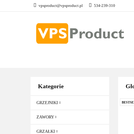
vpsproduct@vpsproduct.pl
534-239-310
GRZEJNIKI
Z
DOM OGRÓD
GRZEJNIKI
ZAWORY
GRZAŁKI
AKCE
Kategorie
Gło
GRZEJNIKI
BESTSE
ZAWORY
GRZAŁKI