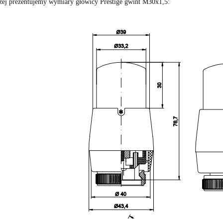
żej prezentujemy wymiary głowicy Prestige gwint M30x1,5: