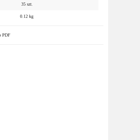
35
szt.
0.12 kg
do PDF