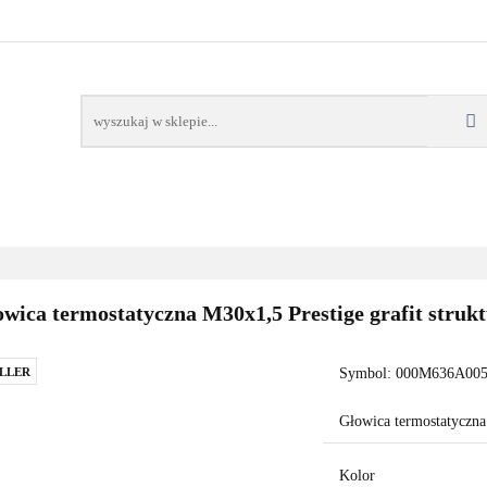
AWORY
GRZAŁKI
AKCESORIA
FILTRY CH
POMPY CIEPŁA
WSPÓŁPRACA
KONTAKT
SORIA
FILTRY CHEMIA
POMPY
DOM OGRÓD
PO
wica termostatyczna M30x1,5 Prestige grafit struk
LLER
Symbol:
000M636A00
Głowica termostatyczna 
Kolor