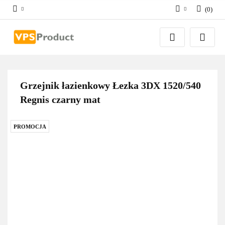
(
0
)
Zaloguj się
Zarejestruj się
Dodaj zgłoszenie
Zgody cookies
Grzejnik łazienkowy Łezka 3DX 1520/540
Regnis czarny mat
PROMOCJA